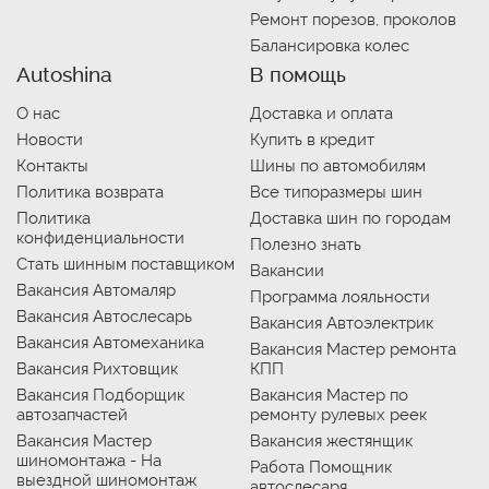
Ремонт порезов, проколов
Балансировка колес
Autoshina
В помощь
О нас
Доставка и оплата
Новости
Купить в кредит
Контакты
Шины по автомобилям
Политика возврата
Все типоразмеры шин
Политика
Доставка шин по городам
конфиденциальности
Полезно знать
Стать шинным поставщиком
Вакансии
Вакансия Автомаляр
Программа лояльности
Вакансия Автослесарь
Вакансия Автоэлектрик
Вакансия Автомеханика
Вакансия Мастер ремонта
Вакансия Рихтовщик
КПП
Вакансия Подборщик
Вакансия Мастер по
автозапчастей
ремонту рулевых реек
Вакансия Мастер
Вакансия жестянщик
шиномонтажа - На
Работа Помощник
выездной шиномонтаж
автослесаря