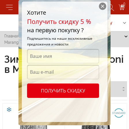
0
Хотите
Получить скидку 5 %
Позвонить
Заказать услугу
на первую покупку ?
Главная
/
Все города
/
Маркулешты
/
Зимние шины
Подпишитесь на наши эксклюзивные
Marangoni в Маркулештах
предложения и новости
Зимние шины Marangoni
в Маркулештах
ПОЛУЧИТЬ СКИДКУ