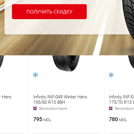
ПОЛУЧИТЬ СКИДКУ
r Hero
Infinity INF-049 Winter Hero
Infinity INF-
195/60 R15 88H
175/70 R13 
Великобритания
Великобри
795
780
MDL
MDL