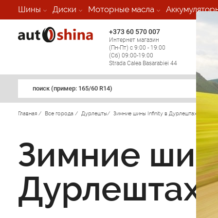
Шины
Диски
Моторные масла
Аккумулятор
+373 60 570 007
+373 
Интернет магазин
Мобил
(Пн-Пт) с 9:00 - 19:00
(кругл
(Сб) 09:00-19:00
регио
Strada Calea Basarabiei 44
поиск (примеp: 165/60 R14)
Главная
/
Все города
/
Дурлешты
/
Зимние шины Infinity в Дурлештах
/
Зимние шины 
Дурлештах