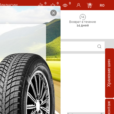
0
0
0
Вакансии
RO
Возврат в течение
14 дней
Хранение шин