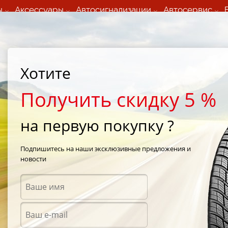
ы
Аксессуары
Автосигнализации
Автосервис
60 066 000
+373 60 608 000
ьный шиномонтаж 24/7
Автосервис в кишиневе
осуточно по всем
(Пн-Пт) с 9:00 - 19:00
нам)
(Сб) 09:00-19:00
Strada Calea Basarabiei 44
Хотите
Получить скидку 5 %
на первую покупку ?
Infinity в
Подпишитесь на наши эксклюзивные предложения и
новости