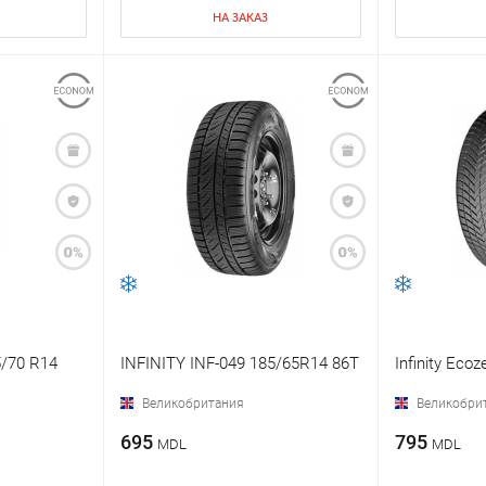
НА ЗАКАЗ
5/70 R14
INFINITY INF-049 185/65R14 86T
Infinity Eco
Великобритания
Великобри
695
795
MDL
MDL