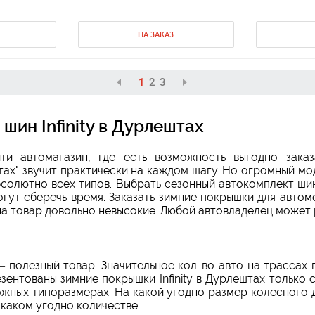
НА ЗАКАЗ
1
2
3
шин Infinity в Дурлештах
и автомагазин, где есть возможность выгодно заказ
штах" звучит практически на каждом шагу. Но огромный м
абсолютно всех типов. Выбрать сезонный автокомплект ши
гут сберечь время. Заказать зимние покрышки для автомо
на товар довольно невысокие. Любой автовладелец может 
 — полезный товар. Значительное кол-во авто на трасса
ентованы зимние покрышки Infinity в Дурлештах только 
можных типоразмерах. На какой угодно размер колесного
 каком угодно количестве.