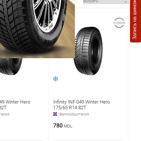
Запись на шиномонтаж
049 Winter Hero
Infinity INF-049 Winter Hero
82T
175/65 R14 82T
тания
Великобритания
780
MDL