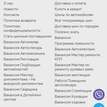
О нас
Доставка и оплата
Новости
Купить в кредит
Контакты
Шины по автомобилям
Политика возврата
Все типоразмеры шин
Политика
Доставка шин по городам
конфиденциальности
Полезно знать
Стать шинным поставщиком
Вакансии
Вакансия Автомаляр
Программа лояльности
Вакансия Автослесарь
Вакансия Автоэлектрик
Вакансия Автомеханика
Вакансия Мастер ремонта
Вакансия Рихтовщик
КПП
Вакансия Подборщик
Вакансия Мастер по
автозапчастей
ремонту рулевых реек
Вакансия Мастер
Вакансия жестянщик
шиномонтажа - На
Работа Помощник
выездной шиномонтаж
автослесаря
Вакансия Сварщика
Вакансия Стапельщик
Вакансия в Детейлинг
Вакансия Кузовщик
центре
Вакансия ходовик