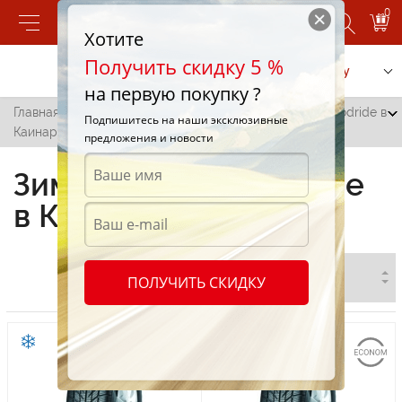
0
Хотите
Получить скидку 5 %
Позвонить
Заказать услугу
на первую покупку ?
Главная
/
Все города
/
Каинары
/
Зимние шины Goodride в
Подпишитесь на наши эксклюзивные
Каинарах
предложения и новости
Зимние шины Goodride
в Каинарах
ПОЛУЧИТЬ СКИДКУ