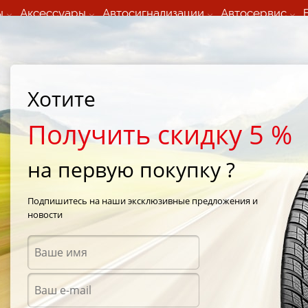
ы
Аксессуары
Автосигнализации
Автосервис
60 066 000
+373 60 608 000
ьный шиномонтаж 24/7
Автосервис в кишиневе
осуточно по всем
(Пн-Пт) с 9:00 - 19:00
нам)
(Сб) 09:00-19:00
Strada Calea Basarabiei 44
Хотите
Получить скидку 5 %
на первую покупку ?
ы GoldenTyre
Подпишитесь на наши эксклюзивные предложения и
новости