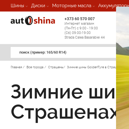
Шины
Диски
Моторные масла
Аккумулятор
+373 60 570 007
+373 
Интернет магазин
Мобил
(Пн-Пт) с 9:00 - 19:00
(кругл
(Сб) 09:00-19:00
регио
Strada Calea Basarabiei 44
поиск (примеp: 165/60 R14)
Главная
/
Все города
/
Страшены
/
Зимние шины GoldenTyre в Страшенах
/
Зимние шин
Страшенах