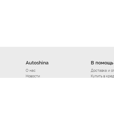
Autoshina
В помощь
О нас
Доставка и о
Новости
Купить в кре
Вакансии
Шины по авт
ин
Контакты
Все типораз
Политика возврата
Доставка шин
вании
Политика конфиденциальности
Полезно знат
Стать шинным поставщиком
Программа л
Вакансия Автомаляр
Вакансия По