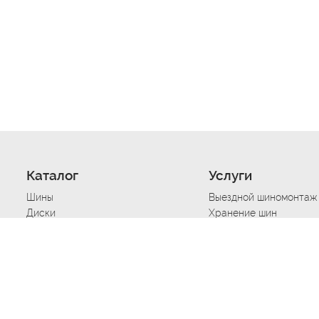
Каталог
Услуги
Шины
Выездной шиномонтаж
Диски
Хранение шин
Моторные масла
Сезонная смена шин
Аккумуляторы
Нарезка протектора ш
Аксессуары
Техпомощь при дтп
Автосигнализации
Техпомощь при застре
Подвоз топлива
Запуск аккумулятора