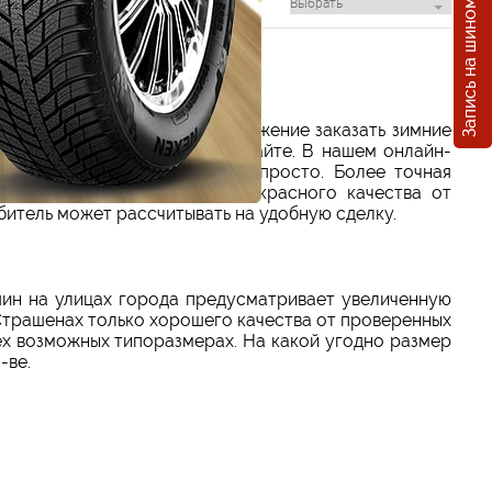
Запись на шиномонтаж
тветствующего размера. Выражение заказать зимние
ть исключительно на нашем сайте. В нашем онлайн-
р автошин на авто довольно просто. Более точная
GoldenTyre в Страшенах прекрасного качества от
битель может рассчитывать на удобную сделку.
ин на улицах города предусматривает увеличенную
Страшенах только хорошего качества от проверенных
х возможных типоразмерах. На какой угодно размер
-ве.