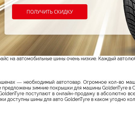
ПОЛУЧИТЬ СКИДКУ
шин GoldenTyre в Страшенах
жно прибыльно заказать автомобильные зимние шины соо
но везде. Но значительный модельный ряд, можно отыска
oldenTyre всех типоразмеров. Подобрать зимний набо
 сэкономят вам много времени. Заказать зимние шины 
айс на автомобильные шины очень низкие. Каждый автолю
рашенах — необходимый автотовар. Огромное кол-во маш
е предложены зимние покрышки для машины GoldenTyre в 
GoldenTyre поступают в онлайн-продажу в абсолютно все
и доступны шины для авто GoldenTyre в каком угодно кол