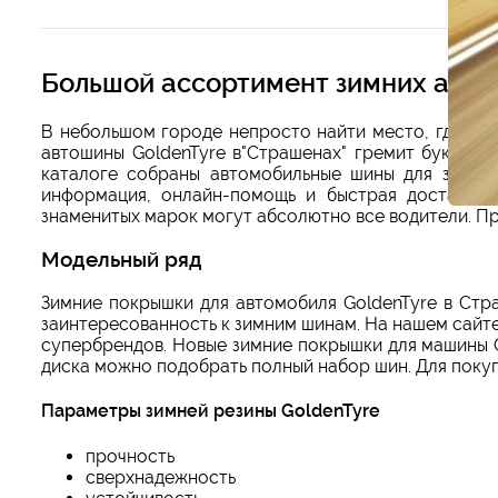
Большой ассортимент зимних авто
В небольшом городе непросто найти место, где мо
автошины GoldenTyre в"Страшенах" гремит букваль
каталоге собраны автомобильные шины для зимы G
информация, онлайн-помощь и быстрая доставка,
знаменитых марок могут абсолютно все водители. Пр
Модельный ряд
Зимние покрышки для автомобиля GoldenTyre в Ст
заинтересованность к зимним шинам. На нашем сайт
супербрендов. Новые зимние покрышки для машины 
диска можно подобрать полный набор шин. Для покупк
Параметры зимней резины GoldenTyre
прочность
сверхнадежность