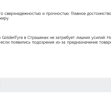
о сверхнадежностью и прочностью. Главное достоинств
миру.
то GoldenTyre в Страшенах не затребует лишних усилий. Н
 если появились подозрения из-за предназначения това