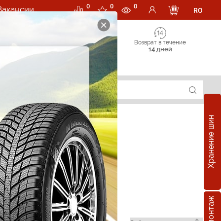
0
0
0
Вакансии
RO
Возврат в течение
14 дней
Хранение шин
 в