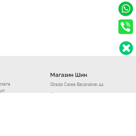
Магазин Шин
плата
Strada Calea Basarabiei 44
дит
Автосервис в кишиневе
омобилям
меры шин
Strada Calea Basarabiei 44
 по городам
ь
ояльности
Приложение Autoshina в твоем телефоне
дборщик автозапчастей