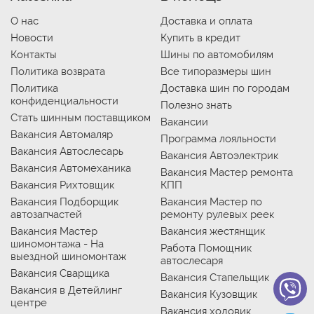
О нас
Доставка и оплата
Новости
Купить в кредит
Контакты
Шины по автомобилям
Политика возврата
Все типоразмеры шин
Политика
Доставка шин по городам
конфиденциальности
Полезно знать
Стать шинным поставщиком
Вакансии
Вакансия Автомаляр
Программа лояльности
Вакансия Автослесарь
Вакансия Автоэлектрик
Вакансия Автомеханика
Вакансия Мастер ремонта
Вакансия Рихтовщик
КПП
Вакансия Подборщик
Вакансия Мастер по
автозапчастей
ремонту рулевых реек
Вакансия Мастер
Вакансия жестянщик
шиномонтажа - На
Работа Помощник
выездной шиномонтаж
автослесаря
Вакансия Сварщика
Вакансия Стапельщик
Вакансия в Детейлинг
Вакансия Кузовщик
центре
Вакансия ходовик