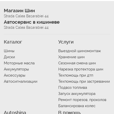
Магазин Шин
Strada Calea Basarabiei 44
Автосервис в кишиневе
Strada Calea Basarabiei 44
Каталог
Услуги
Шины
Выездной шиномонтаж
Диски
Хранение шин
Моторные масла
Сезонная смена шин
Аккумуляторы
Нарезка протектора шин
Аксессуары
Техпомощь при дтп
Автосигнализации
Техпомощь при застревании
Подвоз топлива
Запуск аккумулятора
Ремонт порезов, проколов
Балансировка колес
Autoshina
В помощь