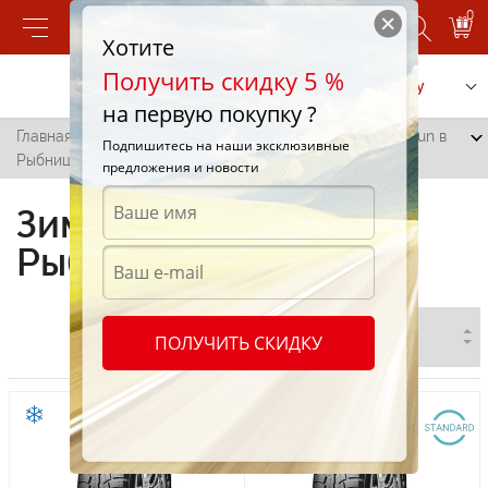
0
Хотите
Получить скидку 5 %
Позвонить
Заказать услугу
на первую покупку ?
Главная
/
Все города
/
Рыбница
/
Зимние шины Durun в
Подпишитесь на наши эксклюзивные
Рыбнице
предложения и новости
Зимние шины Durun в
Рыбнице
ПОЛУЧИТЬ СКИДКУ