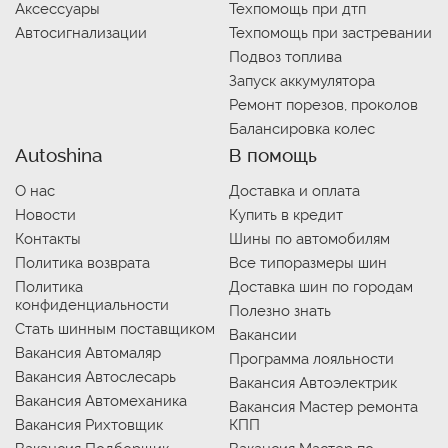
Аксессуары
Техпомощь при дтп
Автосигнализации
Техпомощь при застревании
Подвоз топлива
Запуск аккумулятора
Ремонт порезов, проколов
Балансировка колес
Autoshina
В помощь
О нас
Доставка и оплата
Новости
Купить в кредит
Контакты
Шины по автомобилям
Политика возврата
Все типоразмеры шин
Политика
Доставка шин по городам
конфиденциальности
Полезно знать
Стать шинным поставщиком
Вакансии
Вакансия Автомаляр
Программа лояльности
Вакансия Автослесарь
Вакансия Автоэлектрик
Вакансия Автомеханика
Вакансия Мастер ремонта
Вакансия Рихтовщик
КПП