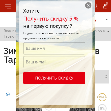
0
Хотите
Получить скидку 5 %
Позвонить
Заказать услугу
на первую покупку ?
Главная
/
Все города
/
Тараклия
/
Зимние шины Dunlop в
Подпишитесь на наши эксклюзивные
Тараклие
предложения и новости
Зимние шины Dunlop в
Тараклие
ПОЛУЧИТЬ СКИДКУ