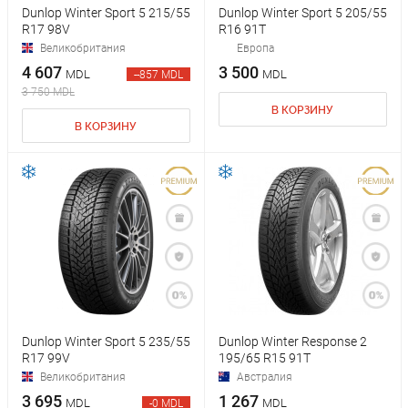
Dunlop Winter Sport 5 215/55
Dunlop Winter Sport 5 205/55
R17 98V
R16 91T
Великобритания
Европа
4 607
3 500
MDL
MDL
--857 MDL
3 750 MDL
В КОРЗИНУ
В КОРЗИНУ
Dunlop Winter Sport 5 235/55
Dunlop Winter Response 2
R17 99V
195/65 R15 91T
Великобритания
Австралия
3 695
1 267
MDL
MDL
-0 MDL