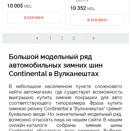
Европа
10 005
MDL
10 352
MDL
В КОРЗИНУ
В КОРЗИНУ
1
2
3
...
Большой модельный ряд
автомобильных зимних шин
Continental в Вулканештах
В небольшом населенном пункте сложновато
найти автомагазин, где существует возможность
выигрышно
купить зимние покрышки для авто
соответствующего типоразмера. Фраза купить
зимнюю резину Continental в "Вулканештах" гремит
буквально везде. Но значительный модельный ряд,
возможно отыскать лишь на нашем сайте. В нашем
онлайн-каталоге собраны зимние шины
Continental абсолютно всех размеров. Выбрать