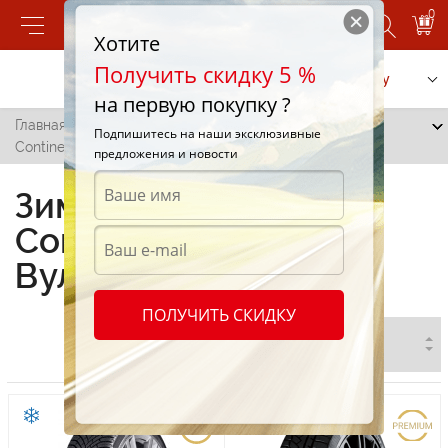
0
Хотите
Получить скидку 5 %
Позвонить
Заказать услугу
на первую покупку ?
Главная
/
Все города
/
Вулканешты
/
Зимние шины
Подпишитесь на наши эксклюзивные
Continental в Вулканештах
предложения и новости
Зимние шины
Continental в
Вулканештах
ПОЛУЧИТЬ СКИДКУ