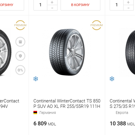
+
+
КОРЗИНУ
В КОРЗИНУ
-
-
terContact
Continental WinterContact TS 850
Continental 
 94V
P SUV AO XL FR 255/55R19 111H
S 275/35 R1
Германия
Европа
6 809
10 388
MDL
MD