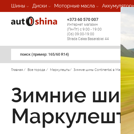
Шины
Диски
Моторные масла
Аккумулятор
+373 60 570 007
+373 
Интернет магазин
Мобил
(Пн-Пт) с 9:00 - 19:00
(кругл
(Сб) 09:00-19:00
регио
Strada Calea Basarabiei 44
поиск (примеp: 165/60 R14)
Главная
/
Все города
/
Маркулешты
/
Зимние шины Continental в Маркулешт
Зимние шины
Маркулешт