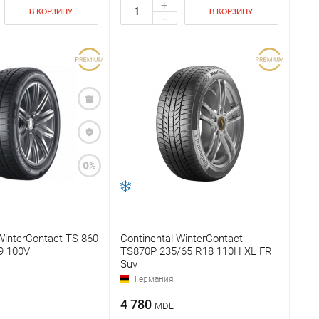
+
В КОРЗИНУ
В КОРЗИНУ
-
WinterContact TS 860
Continental WinterContact
9 100V
TS870P 235/65 R18 110H XL FR
Suv
Германия
L
4 780
MDL