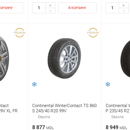
+
+
КОРЗИНУ
В КОРЗИНУ
-
-
ntact
Continental WinterContact TS 860
Continental 
99V XL FR
S 245/40 R20 99V
P 235/45 R2
Европа
Европа
8 877
8 949
MDL
MDL