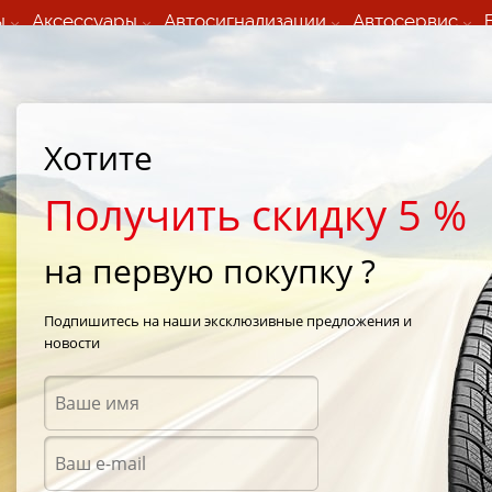
ы
Аксессуары
Автосигнализации
Автосервис
60 066 000
+373 60 608 000
ьный шиномонтаж 24/7
Автосервис в кишиневе
осуточно по всем
(Пн-Пт) с 9:00 - 19:00
нам)
(Сб) 09:00-19:00
Strada Calea Basarabiei 44
Хотите
Получить скидку 5 %
на первую покупку ?
ах
/
 Continental
Подпишитесь на наши эксклюзивные предложения и
новости
ах