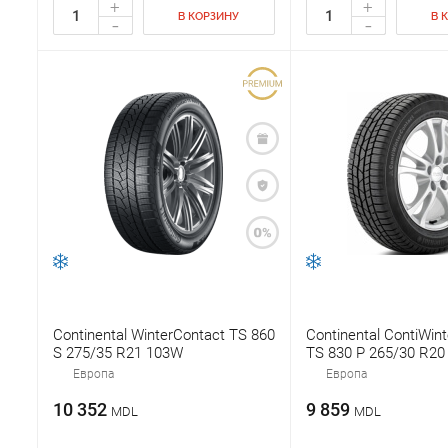
+
+
В КОРЗИНУ
В 
-
-
Continental WinterContact TS 860
Continental ContiWin
S 275/35 R21 103W
TS 830 P 265/30 R20
Европа
Европа
10 352
9 859
MDL
MDL