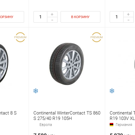
+
+
КОРЗИНУ
В КОРЗИНУ
-
-
ntact 8 S
Continental WinterContact TS 860
Continental
S 275/40 R19 105H
R19 103V XL
Европа
Германия