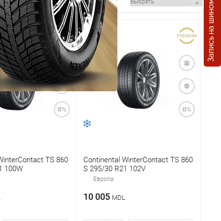
Запись на шиномонтаж
WinterContact TS 860
Continental WinterContact TS 860
1 100W
S 295/30 R21 102V
Европа
10 005
L
MDL