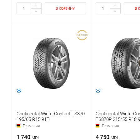
+
+
В КОРЗИНУ
В 
-
-
Continental WinterContact TS870
Continental WinterCo
195/65 R15 91T
TS870P 215/55 R18 
Германия
Германия
1 740
4 750
MDL
MDL