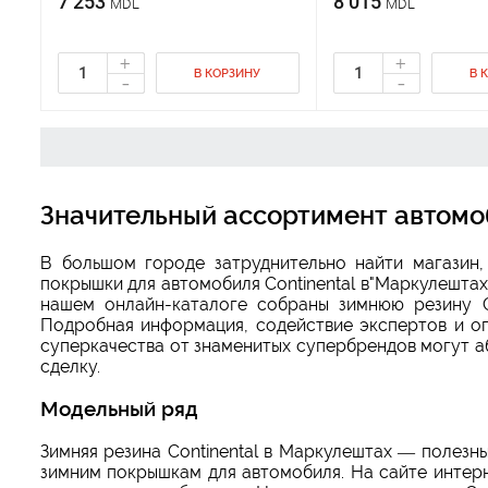
7 253
8 015
MDL
MDL
+
+
В КОРЗИНУ
В 
-
-
Значительный ассортимент автомо
В большом городе затруднительно найти магазин
покрышки для автомобиля Continental в"Маркулештах
нашем онлайн-каталоге собраны зимнюю резину C
Подробная информация, содействие экспертов и оп
суперкачества от знаменитых супербрендов могут а
сделку.
Модельный ряд
Зимняя резина Continental в Маркулештах — полез
зимним покрышкам для автомобиля. На сайте интер