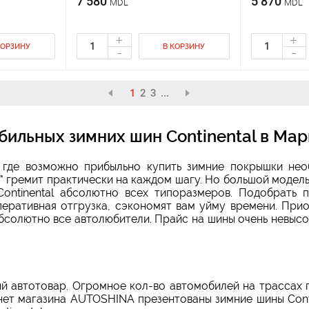
7 580
5 870
MDL
MDL
+
+
КОРЗИНУ
В КОРЗИНУ
-
-
1
2
3
...
бильных зимних шин Continental в Ма
, где возможно прибыльно купить зимние покрышки нео
" гремит практически на каждом шагу. Но большой модель
ontinental абсолютно всех типоразмеров. Подобрать 
еративная отгрузка, сэкономят вам уйму времени. Прио
бсолютно все автолюбители. Прайс на шины очень невысо
ный автотовар. Огромное кол-во автомобилей на трассах
нет магазина AUTOSHINA презентованы зимние шины Conti