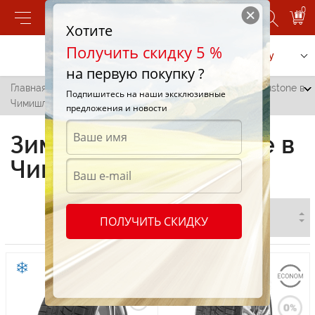
0
Хотите
Получить скидку 5 %
Позвонить
Заказать услугу
на первую покупку ?
Главная
/
Все города
/
Чимишлия
/
Зимние шины Austone в
Подпишитесь на наши эксклюзивные
Чимишлие
предложения и новости
Зимние шины Austone в
Чимишлие
ПОЛУЧИТЬ СКИДКУ