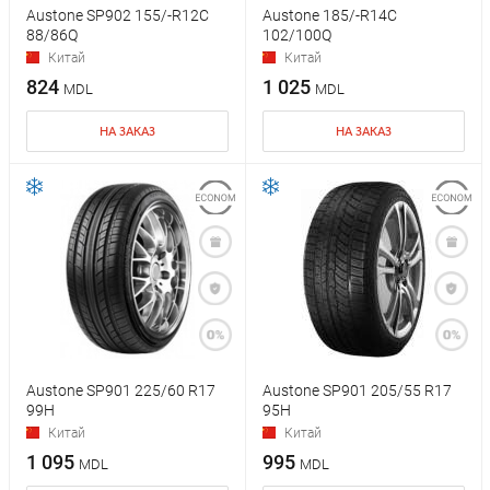
Austone SP902 155/-R12C
Austone 185/-R14C
88/86Q
102/100Q
Китай
Китай
824
1 025
MDL
MDL
НА ЗАКАЗ
НА ЗАКАЗ
Austone SP901 225/60 R17
Austone SP901 205/55 R17
99H
95H
Китай
Китай
1 095
995
MDL
MDL