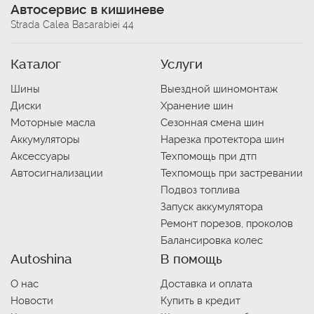
Автосервис в кишиневе
Strada Calea Basarabiei 44
Каталог
Услуги
Шины
Выездной шиномонтаж
Диски
Хранение шин
Моторные масла
Сезонная смена шин
Аккумуляторы
Нарезка протектора шин
Аксессуары
Техпомощь при дтп
Автосигнализации
Техпомощь при застревании
Подвоз топлива
Запуск аккумулятора
Ремонт порезов, проколов
Балансировка колес
Autoshina
В помощь
О нас
Доставка и оплата
Новости
Купить в кредит