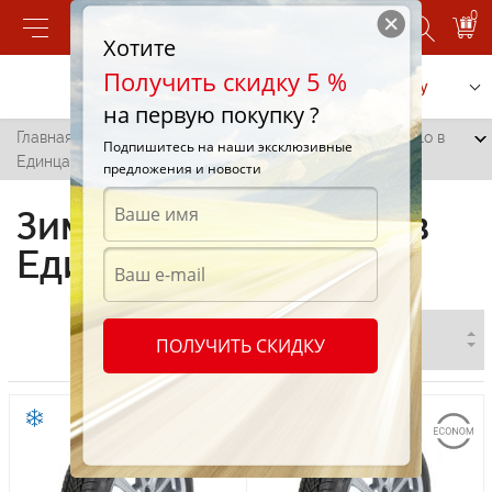
0
Хотите
Получить скидку 5 %
Позвонить
Заказать услугу
на первую покупку ?
Главная
/
Все города
/
Единцы
/
Зимние шины Apollo в
Подпишитесь на наши эксклюзивные
Единцах
предложения и новости
Зимние шины Apollo в
Единцах
ПОЛУЧИТЬ СКИДКУ