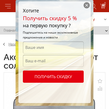
0
Хотите
Получить скидку 5 %
Позвонить
Заказать услугу
на первую покупку ?
Главная
/
Защита от солнца (серебро) (A)
Подпишитесь на наши эксклюзивные
предложения и новости
Назад
Аксессуары Защита от
солнца (серебро) (A)
ПОЛУЧИТЬ СКИДКУ