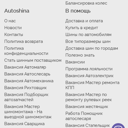
Балансировка колес
Autoshina
В помощь
О нас
Доставка и оплата
Новости
Купить в кредит
Контакты
Шины по автомобилям
Политика возврата
Все типоразмеры шин
Политика
Доставка шин по городам
конфиденциальности
Полезно знать
Стать шинным поставщиком
Вакансии
Вакансия Автомаляр
Программа лояльности
Вакансия Автослесарь
Вакансия Автоэлектрик
Вакансия Автомеханика
Вакансия Мастер ремонта
Вакансия Рихтовщик
КПП
Вакансия Подборщик
Вакансия Мастер по
автозапчастей
ремонту рулевых реек
Вакансия Мастер
Вакансия жестянщик
шиномонтажа - На
Работа Помощник
выездной шиномонтаж
автослесаря
Вакансия Сварщика
Вакансия Стапельщик