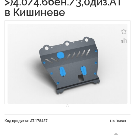
>)4.0/4.6бен./3,0диз.AT
в Кишиневе
Код продукта: AT-178487
На Заказ