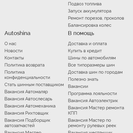
Подвоз топлива
Запуск аккумулятора
Ремонт порезов, проколов
Балансировка колес
Autoshina
В помощь
О нас
Доставка и оплата
Новости
Купить в кредит
Контакты
Шины по автомобилям
Политика возврата
Все типоразмеры шин
Политика
Доставка шин по городам
конфиденциальности
Полезно знать
Стать шинным поставщиком
Вакансии
Вакансия Автомаляр
Программа лояльности
Вакансия Автослесарь
Вакансия Автоэлектрик
Вакансия Автомеханика
Вакансия Мастер ремонта
Вакансия Рихтовщик
КПП
Вакансия Подборщик
Вакансия Мастер по
автозапчастей
ремонту рулевых реек
Вакансия Мастер
Вакансия жестянщик