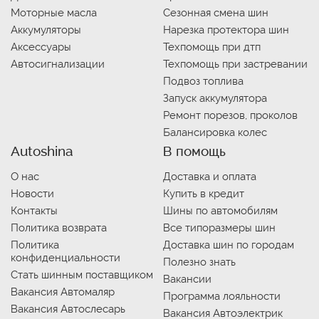
Моторные масла
Сезонная смена шин
Аккумуляторы
Нарезка протектора шин
Аксессуары
Техпомощь при дтп
Автосигнализации
Техпомощь при застревании
Подвоз топлива
Запуск аккумулятора
Ремонт порезов, проколов
Балансировка колес
Autoshina
В помощь
О нас
Доставка и оплата
Новости
Купить в кредит
Контакты
Шины по автомобилям
Политика возврата
Все типоразмеры шин
Политика
Доставка шин по городам
конфиденциальности
Полезно знать
Стать шинным поставщиком
Вакансии
Вакансия Автомаляр
Программа лояльности
Вакансия Автослесарь
Вакансия Автоэлектрик