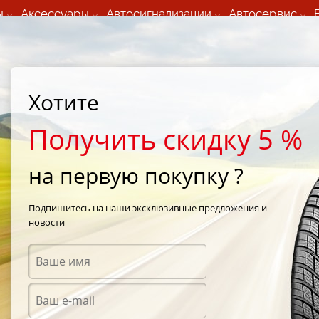
ы
Аксессуары
Автосигнализации
Автосервис
60 066 000
+373 60 608 000
ьный шиномонтаж 24/7
Автосервис в кишиневе
осуточно по всем
(Пн-Пт) с 9:00 - 19:00
Хотите
нам)
(Сб) 09:00-19:00
Strada Calea Basarabiei 44
Получить скидку 5 %
на первую покупку ?
igan lighting RC-156i
Подпишитесь на наши эксклюзивные предложения и
новости
Аксес