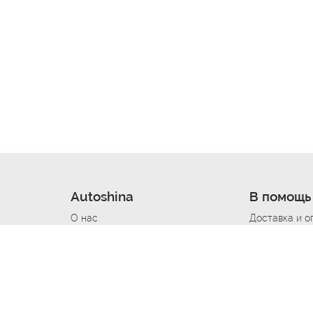
Autoshina
В помощь
О нас
Доставка и о
Новости
Купить в кре
Вакансии
Шины по авт
ин
Контакты
Все типораз
Политика возврата
Доставка шин
вании
Политика конфиденциальности
Полезно знат
Стать шинным поставщиком
Программа л