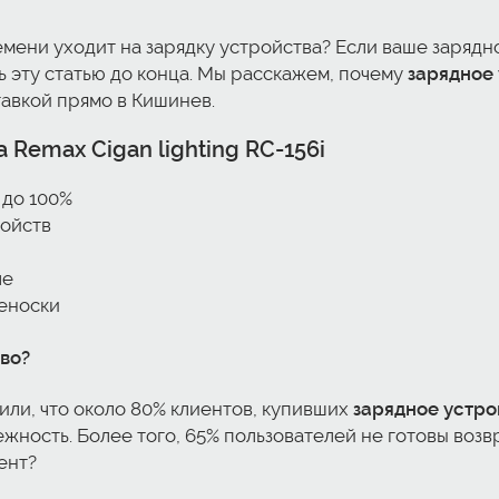
емени уходит на зарядку устройства? Если ваше зарядн
ь эту статью до конца. Мы расскажем, почему
зарядное 
авкой прямо в Кишинев.
 Remax Cigan lighting RC-156i
 до 100%
ройств
ле
реноски
во?
или, что около 80% клиентов, купивших
зарядное устрой
жность. Более того, 65% пользователей не готовы возв
ент?