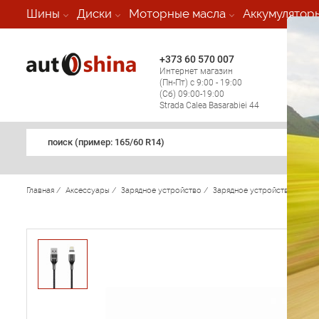
-
Шины
Диски
Моторные масла
Аккумулятор
+373 60 570 007
+373 
Интернет магазин
Мобил
(Пн-Пт) с 9:00 - 19:00
(кругл
(Сб) 09:00-19:00
регио
Strada Calea Basarabiei 44
поиск (примеp: 165/60 R14)
Главная
/
Аксессуары
/
Зарядное устройство
/
Зарядное устройство Remax C