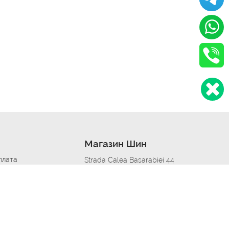
Магазин Шин
плата
Strada Calea Basarabiei 44
дит
Автосервис в кишиневе
омобилям
меры шин
Strada Calea Basarabiei 44
 по городам
ь
ояльности