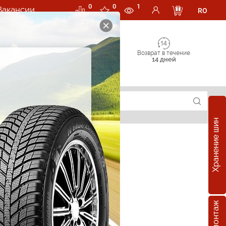
0
0
1
Вакансии
RO
Возврат в течение
14 дней
Хранение шин
суары