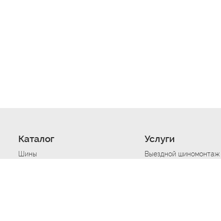
Каталог
Услуги
Шины
Выездной шиномонтаж
Диски
Хранение шин
Моторные масла
Сезонная смена шин
Аккумуляторы
Нарезка протектора ш
Аксессуары
Техпомощь при дтп
Автосигнализации
Техпомощь при застре
Подвоз топлива