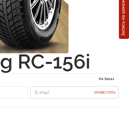
Запись на шиномонтаж
ное
йство
 Cigan
ng RC-156i
На Заказ
ОПОВЕСТИТЬ