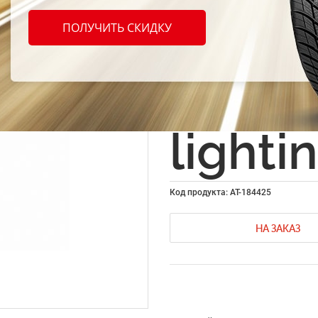
Заряд
ПОЛУЧИТЬ СКИДКУ
устро
Remax
lighti
Код продукта: AT-184425
НА ЗАКАЗ