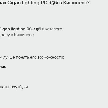
x Cigan lighting RC-156i
в Кишиневе?
gan lighting RC-156i
в каталоге.
дресу в Кишиневе.
м лучше понять его возможности:
ние
шеты, ноутбуки