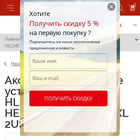
0
Хотите
Получить скидку 5 %
Позвонить
Заказать услугу
на первую покупку ?
Главная
/
Зарядное устройство HLPCARC2USBXLGR/
Подпишитесь на наши эксклюзивные
HELMET Car Charger XL 2USB 2.4A
предложения и новости
Назад
Аксессуары Зарядное
устройство
ПОЛУЧИТЬ СКИДКУ
HLPCARC2USBXLGR/
HELMET Car Charger XL
2USB 2.4A