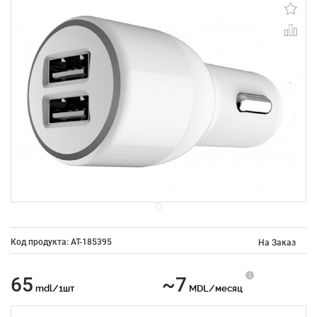
Код продукта: AT-185395
На Заказ
65
~7
mdl/1шт
MDL/месяц