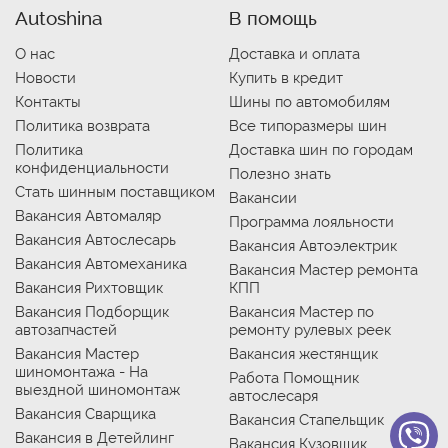
Autoshina
В помощь
О нас
Доставка и оплата
Новости
Купить в кредит
Контакты
Шины по автомобилям
Политика возврата
Все типоразмеры шин
Политика
Доставка шин по городам
конфиденциальности
Полезно знать
Стать шинным поставщиком
Вакансии
Вакансия Автомаляр
Программа лояльности
Вакансия Автослесарь
Вакансия Автоэлектрик
Вакансия Автомеханика
Вакансия Мастер ремонта
Вакансия Рихтовщик
КПП
Вакансия Подборщик
Вакансия Мастер по
автозапчастей
ремонту рулевых реек
Вакансия Мастер
Вакансия жестянщик
шиномонтажа - На
Работа Помощник
выездной шиномонтаж
автослесаря
Вакансия Сварщика
Вакансия Стапельщик
Вакансия в Детейлинг
Вакансия Кузовщик