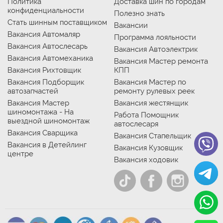
Политика
Доставка шин по городам
конфиденциальности
Полезно знать
Стать шинным поставщиком
Вакансии
Вакансия Автомаляр
Программа лояльности
Вакансия Автослесарь
Вакансия Автоэлектрик
Вакансия Автомеханика
Вакансия Мастер ремонта
Вакансия Рихтовщик
КПП
Вакансия Подборщик
Вакансия Мастер по
автозапчастей
ремонту рулевых реек
Вакансия Мастер
Вакансия жестянщик
шиномонтажа - На
Работа Помощник
выездной шиномонтаж
автослесаря
Вакансия Сварщика
Вакансия Стапельщик
Вакансия в Детейлинг
Вакансия Кузовщик
центре
Вакансия ходовик