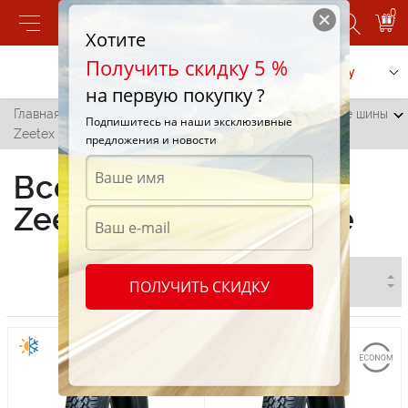
0
Хотите
Получить скидку 5 %
Позвонить
Заказать услугу
на первую покупку ?
Главная
/
Все города
/
Чадыр-Лунга
/
Всесезонные шины
Подпишитесь на наши эксклюзивные
Zeetex в Чадыр-Лунге
предложения и новости
Всесезонные шины
Zeetex в Чадыр-Лунге
ПОЛУЧИТЬ СКИДКУ