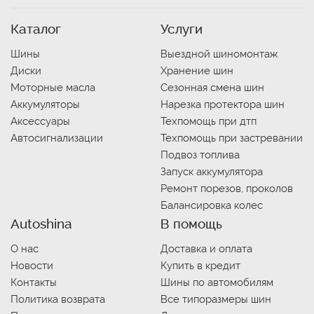
Каталог
Услуги
Шины
Выездной шиномонтаж
Диски
Хранение шин
Моторные масла
Сезонная смена шин
Аккумуляторы
Нарезка протектора шин
Аксессуары
Техпомощь при дтп
Автосигнализации
Техпомощь при застревании
Подвоз топлива
Запуск аккумулятора
Ремонт порезов, проколов
Балансировка колес
Autoshina
В помощь
О нас
Доставка и оплата
Новости
Купить в кредит
Контакты
Шины по автомобилям
Политика возврата
Все типоразмеры шин