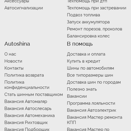
Аксессуары
Техпомощь при дтп
Автосигнализации
Техпомощь при застревании
Подвоз топлива
Запуск аккумулятора
Ремонт порезов, проколов
Балансировка колес
Autoshina
В помощь
О нас
Доставка и оплата
Новости
Купить в кредит
Контакты
Шины по автомобилям
Политика возврата
Все типоразмеры шин
Политика
Доставка шин по городам
конфиденциальности
Полезно знать
Стать шинным поставщиком
Вакансии
Вакансия Автомаляр
Программа лояльности
Вакансия Автослесарь
Вакансия Автоэлектрик
Вакансия Автомеханика
Вакансия Мастер ремонта
Вакансия Рихтовщик
КПП
Вакансия Подборщик
Вакансия Мастер по