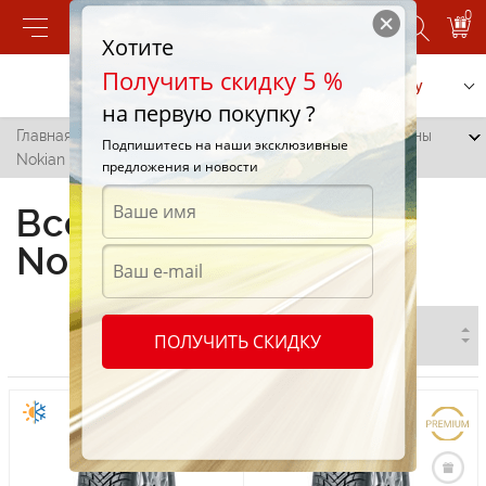
0
Хотите
Получить скидку 5 %
Позвонить
Заказать услугу
на первую покупку ?
Главная
/
Все города
/
Фалешты
/
Всесезонные шины
Подпишитесь на наши эксклюзивные
Nokian в Фалештах
предложения и новости
Всесезонные шины
Nokian в Фалештах
ПОЛУЧИТЬ СКИДКУ