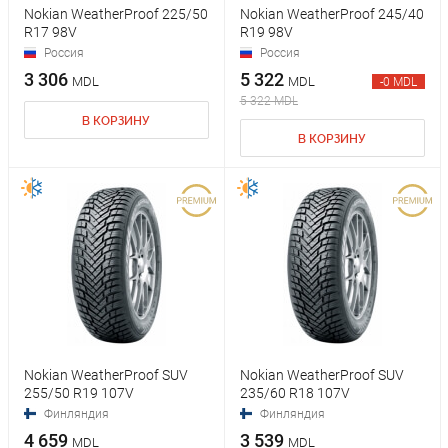
Nokian WeatherProof 225/50
Nokian WeatherProof 245/40
R17 98V
R19 98V
Россия
Россия
3 306
5 322
MDL
MDL
-0 MDL
5 322 MDL
В КОРЗИНУ
В КОРЗИНУ
Nokian WeatherProof SUV
Nokian WeatherProof SUV
255/50 R19 107V
235/60 R18 107V
Финляндия
Финляндия
4 659
3 539
MDL
MDL