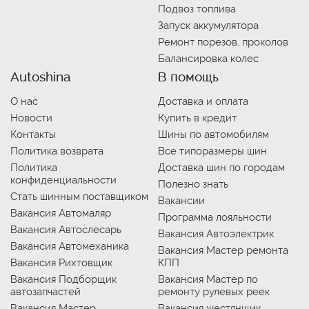
Подвоз топлива
Запуск аккумулятора
Ремонт порезов, проколов
Балансировка колес
Autoshina
В помощь
О нас
Доставка и оплата
Новости
Купить в кредит
Контакты
Шины по автомобилям
Политика возврата
Все типоразмеры шин
Политика
Доставка шин по городам
конфиденциальности
Полезно знать
Стать шинным поставщиком
Вакансии
Вакансия Автомаляр
Программа лояльности
Вакансия Автослесарь
Вакансия Автоэлектрик
Вакансия Автомеханика
Вакансия Мастер ремонта
Вакансия Рихтовщик
КПП
Вакансия Подборщик
Вакансия Мастер по
автозапчастей
ремонту рулевых реек
Вакансия Мастер
Вакансия жестянщик