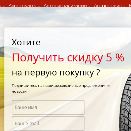
ы
Аксессуары
Автосигнализации
Автосервис
60 066 000
+373 60 608 000
ьный шиномонтаж 24/7
Автосервис в кишиневе
осуточно по всем
(Пн-Пт) с 9:00 - 19:00
нам)
(Сб) 09:00-19:00
Strada Calea Basarabiei 44
Хотите
Получить скидку 5 %
на первую покупку ?
х
/
е шины Nank
Подпишитесь на наши эксклюзивные предложения и
новости