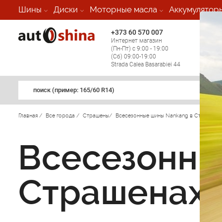
Шины
Диски
Моторные масла
Аккумулятор
+373 60 570 007
+373 
Интернет магазин
Мобил
(Пн-Пт) с 9:00 - 19:00
(кругл
(Сб) 09:00-19:00
регио
Strada Calea Basarabiei 44
поиск (примеp: 165/60 R14)
Главная
/
Все города
/
Страшены
/
Всесезонные шины Nankang в Страшена
Всесезонны
Страшенах