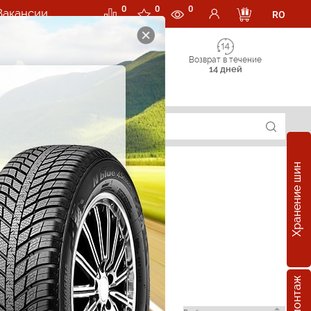
0
0
0
Вакансии
RO
Возврат в течение
14 дней
Хранение шин
ang в