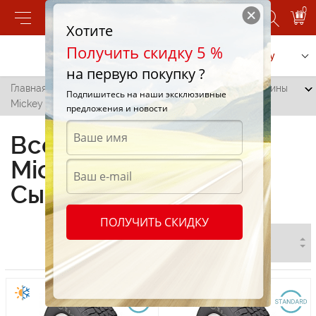
0
Хотите
Получить скидку 5 %
Позвонить
Заказать услугу
на первую покупку ?
Главная
/
Все города
/
Сынжерея
/
Всесезонные шины
Подпишитесь на наши эксклюзивные
Mickey Thompson в Сынжере
предложения и новости
Всесезонные шины
Mickey Thompson в
Сынжере
ПОЛУЧИТЬ СКИДКУ