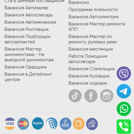
Стать шинным поставщиком
Вакансии
Вакансия Автомаляр
Программа лояльности
Вакансия Автослесарь
Вакансия Автоэлектрик
Вакансия Автомеханика
Вакансия Мастер ремонта
Вакансия Рихтовщик
КПП
Вакансия Подборщик
Вакансия Мастер по
автозапчастей
ремонту рулевых реек
Вакансия Мастер
Вакансия жестянщик
шиномонтажа - На
Работа Помощник
выездной шиномонтаж
автослесаря
Вакансия Сварщика
Вакансия Стапельщик
Вакансия в Детейлинг
Вакансия Кузовщик
центре
Вакансия ходовик