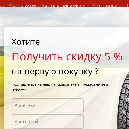
ы
Аксессуары
Автосигнализации
Автосервис
60 066 000
+373 60 608 000
ьный шиномонтаж 24/7
Автосервис в кишиневе
осуточно по всем
(Пн-Пт) с 9:00 - 19:00
нам)
(Сб) 09:00-19:00
Strada Calea Basarabiei 44
Хотите
Получить скидку 5 %
на первую покупку ?
/
е шины Metze
Подпишитесь на наши эксклюзивные предложения и
новости