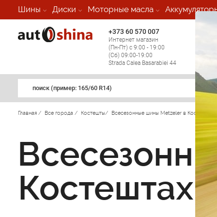
Шины
Диски
Моторные масла
Аккумулятор
+373 60 570 007
+373 
Интернет магазин
Мобил
(Пн-Пт) с 9:00 - 19:00
(кругл
(Сб) 09:00-19:00
регио
Strada Calea Basarabiei 44
поиск (примеp: 165/60 R14)
Главная
/
Все города
/
Костешты
/
Всесезонные шины Metzeler в Костештах
Всесезонны
Костештах