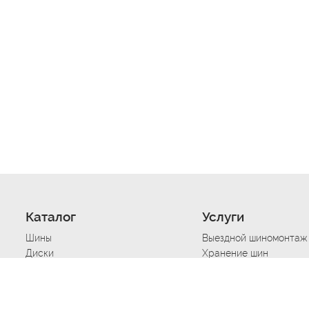
Каталог
Услуги
Шины
Выездной шиномонтаж
Диски
Хранение шин
Моторные масла
Сезонная смена шин
Аккумуляторы
Нарезка протектора ш
Аксессуары
Техпомощь при дтп