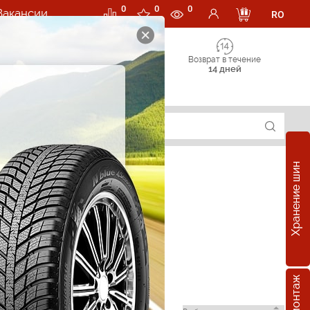
0
0
0
Вакансии
RO
Возврат в течение
14 дней
Хранение шин
ler в