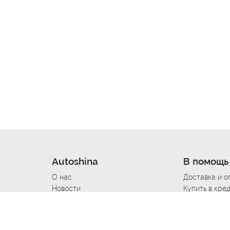
Autoshina
В помощь
О нас
Доставка и о
Новости
Купить в кре
Вакансии
Шины по авт
ин
Контакты
Все типораз
Политика возврата
Доставка шин