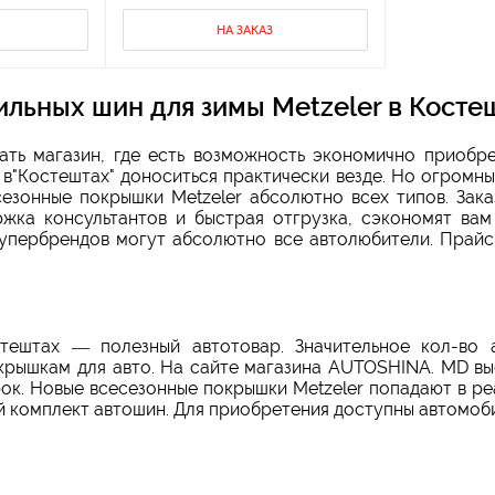
НА ЗАКАЗ
льных шин для зимы Metzeler в Косте
ать магазин, где есть возможность экономично приобр
в"Костештах" доноситься практически везде. Но огромн
езонные покрышки Metzeler абсолютно всех типов. Зак
ржка консультантов и быстрая отгрузка, сэкономят ва
 супербрендов могут абсолютно все автолюбители. Прайс
тештах — полезный автотовар. Значительное кол-во 
крышкам для авто. На сайте магазина AUTOSHINA. MD выс
ок. Новые всесезонные покрышки Metzeler попадают в р
 комплект автошин. Для приобретения доступны автомоби