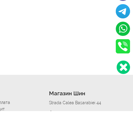
Магазин Шин
плата
Strada Calea Basarabiei 44
дит
Автосервис в кишиневе
омобилям
меры шин
Strada Calea Basarabiei 44
 по городам