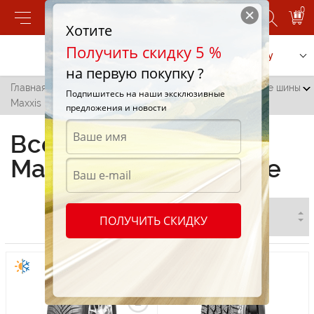
0
Хотите
Получить скидку 5 %
Позвонить
Заказать услугу
на первую покупку ?
Главная
/
Все города
/
Григориополь
/
Всесезонные шины
Подпишитесь на наши эксклюзивные
Maxxis в Григориополе
предложения и новости
Всесезонные шины
Maxxis в Григориополе
ПОЛУЧИТЬ СКИДКУ