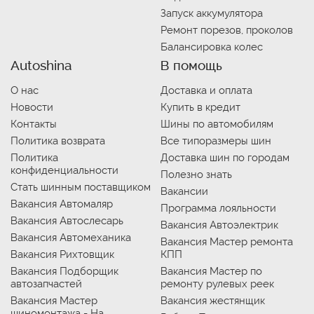
Запуск аккумулятора
Ремонт порезов, проколов
Балансировка колес
Autoshina
В помощь
О нас
Доставка и оплата
Новости
Купить в кредит
Контакты
Шины по автомобилям
Политика возврата
Все типоразмеры шин
Политика
Доставка шин по городам
конфиденциальности
Полезно знать
Стать шинным поставщиком
Вакансии
Вакансия Автомаляр
Программа лояльности
Вакансия Автослесарь
Вакансия Автоэлектрик
Вакансия Автомеханика
Вакансия Мастер ремонта
Вакансия Рихтовщик
КПП
Вакансия Подборщик
Вакансия Мастер по
автозапчастей
ремонту рулевых реек
Вакансия Мастер
Вакансия жестянщик
шиномонтажа - На