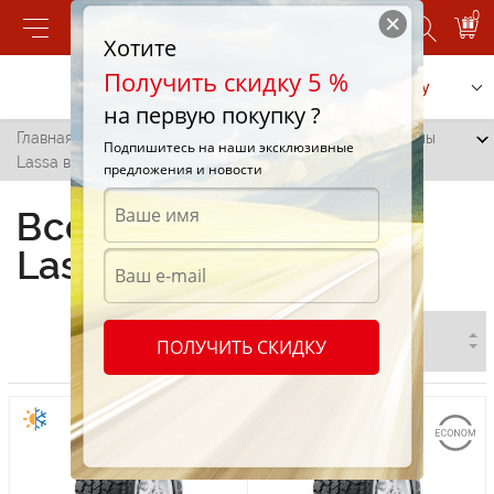
0
Хотите
Получить скидку 5 %
Позвонить
Заказать услугу
на первую покупку ?
Главная
/
Все города
/
Липканы
/
Всесезонные шины
Подпишитесь на наши эксклюзивные
Lassa в Липканах
предложения и новости
Всесезонные шины
Lassa в Липканах
ПОЛУЧИТЬ СКИДКУ