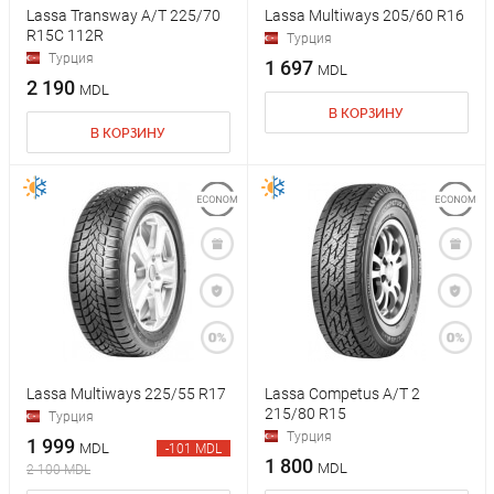
Lassa Transway A/T 225/70
Lassa Multiways 205/60 R16
R15C 112R
Турция
Турция
1 697
MDL
2 190
MDL
В КОРЗИНУ
В КОРЗИНУ
Lassa Multiways 225/55 R17
Lassa Competus A/T 2
215/80 R15
Турция
Турция
1 999
MDL
-101 MDL
1 800
MDL
2 100 MDL