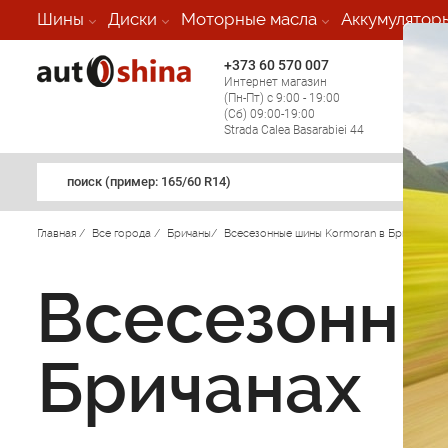
Шины
Диски
Моторные масла
Аккумулятор
+373 60 570 007
+373 
Интернет магазин
Мобил
(Пн-Пт) с 9:00 - 19:00
(кругл
(Сб) 09:00-19:00
регио
Strada Calea Basarabiei 44
поиск (примеp: 165/60 R14)
Главная
/
Все города
/
Бричаны
/
Всесезонные шины Kormoran в Бричанах
/
Всесезонны
Бричанах