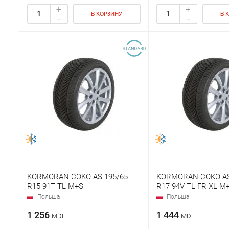
+
+
В КОРЗИНУ
В 
-
-
KORMORAN COKO AS 195/65
KORMORAN COKO AS
R15 91T TL M+S
R17 94V TL FR XL M
Польша
Польша
1 256
1 444
MDL
MDL