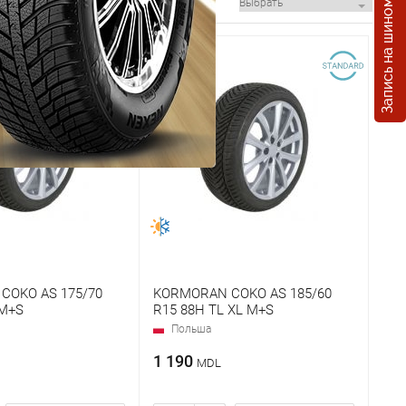
Запись на шиномонтаж
COKO AS 175/70
KORMORAN COKO AS 185/60
 M+S
R15 88H TL XL M+S
Польша
1 190
MDL