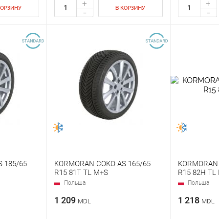
+
+
КОРЗИНУ
В КОРЗИНУ
-
-
 185/65
KORMORAN COKO AS 165/65
KORMORAN 
R15 81T TL M+S
R15 82H TL
Польша
Польша
1 209
1 218
MDL
MDL