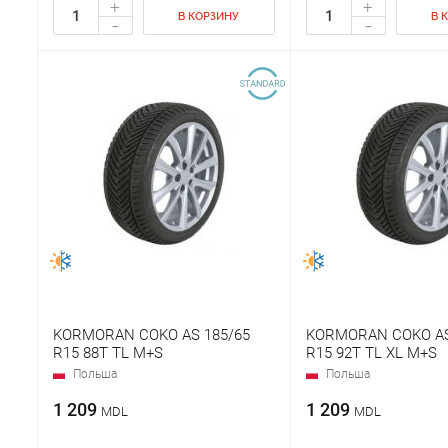
+
+
В КОРЗИНУ
В 
-
-
KORMORAN COKO AS 185/65
KORMORAN COKO AS
R15 88T TL M+S
R15 92T TL XL M+S
Польша
Польша
1 209
1 209
MDL
MDL