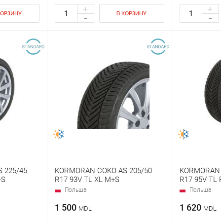
+
+
КОРЗИНУ
В КОРЗИНУ
-
-
 225/45
KORMORAN COKO AS 205/50
KORMORAN 
+S
R17 93V TL XL M+S
R17 95V TL 
Польша
Польша
1 500
1 620
MDL
MDL