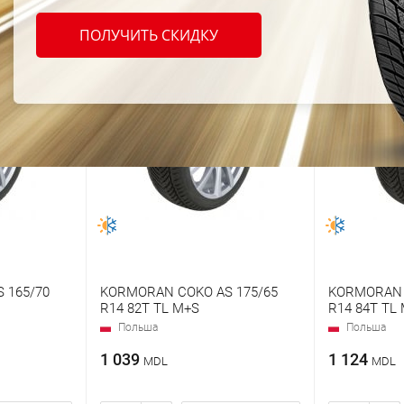
ПОЛУЧИТЬ СКИДКУ
 165/70
KORMORAN COKO AS 175/65
KORMORAN 
R14 82T TL M+S
R14 84T TL
Польша
Польша
1 039
1 124
MDL
MDL