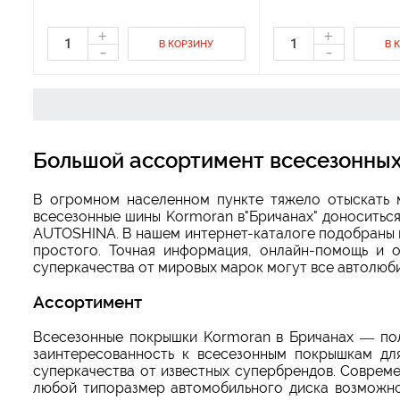
+
+
В КОРЗИНУ
В 
-
-
Большой ассортимент всесезонных
В огромном населенном пункте тяжело отыскать м
всесезонные шины Kormoran в"Бричанах" доноситься
AUTOSHINA. В нашем интернет-каталоге подобраны 
простого. Точная информация, онлайн-помощь и 
суперкачества от мировых марок могут все автолюби
Ассортимент
Всесезонные покрышки Kormoran в Бричанах — пол
заинтересованность к всесезонным покрышкам дл
суперкачества от известных супербрендов. Соврем
любой типоразмер автомобильного диска возможно