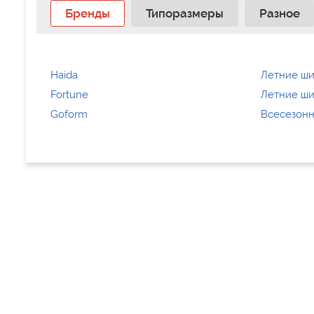
Бренды
Типоразмеры
Разное
Haida
Летние ши
Fortune
Летние ши
Goform
Всесезон