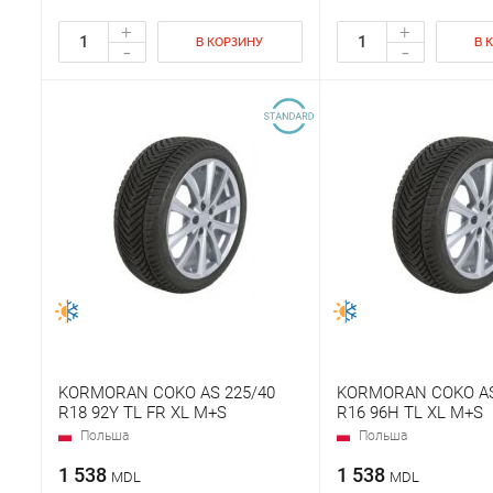
+
+
В КОРЗИНУ
В 
-
-
KORMORAN COKO AS 225/40
KORMORAN COKO AS
R18 92Y TL FR XL M+S
R16 96H TL XL M+S
Польша
Польша
1 538
1 538
MDL
MDL