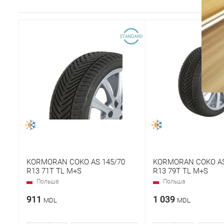
KORMORAN COKO AS 145/70
KORMORAN COKO AS
R13 71T TL M+S
R13 79T TL M+S
Польша
Польша
911
1 039
MDL
MDL