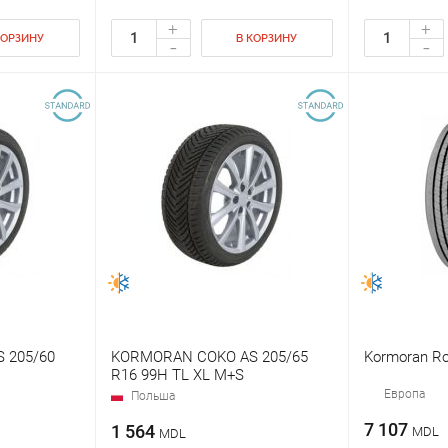
+
+
КОРЗИНУ
В КОРЗИНУ
-
-
 205/60
KORMORAN COKO AS 205/65
Kormoran Ro
R16 99H TL XL M+S
Европа
Польша
7 107
1 564
MDL
MDL