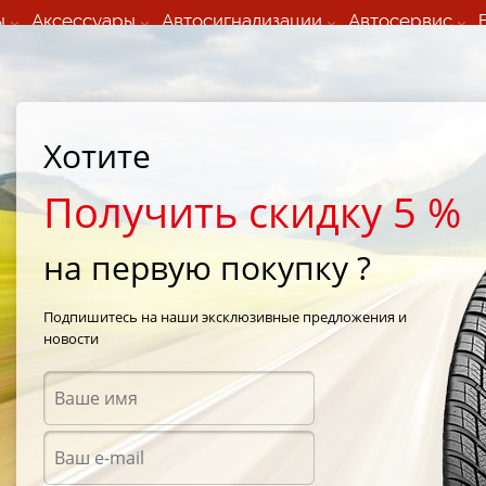
ы
Аксессуары
Автосигнализации
Автосервис
60 066 000
+373 60 608 000
ьный шиномонтаж 24/7
Автосервис в кишиневе
осуточно по всем
(Пн-Пт) с 9:00 - 19:00
нам)
(Сб) 09:00-19:00
Strada Calea Basarabiei 44
Хотите
Получить скидку 5 %
на первую покупку ?
е шины Kormo
Подпишитесь на наши эксклюзивные предложения и
новости