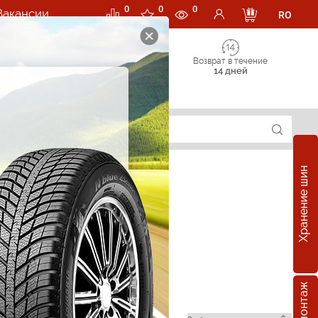
0
0
0
Вакансии
RO
Возврат в течение
14 дней
Хранение шин
ran в