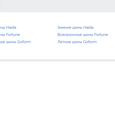
ны Haida
Зимние шины Haida
ны Fortune
Всесезонные шины Fortune
ные шины Goform
Летние шины Goform