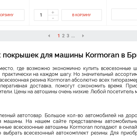
+
КОРЗИНУ
В КОРЗИНУ
-
1
2
3
...
 покрышек для машины Kormoran в Бр
есто, где возможно экономично купить всесезонные ш
 практически на каждом шагу. Но значительный ассортим
всесезонная резина Kormoran абсолютно всех типоразмер
оперативная доставка, помогут сэкономить время. При
тели. Цены на автошины очень низкие. Любой посетитель 
езный автотовар. Большое кол-во автомобилей на доро
я машины. На нашем сайте представлены автомобильн
енные всесезонные автошины Kormoran попадают в онла
 выбрать всесезонный автокомплект резины. Для приоб