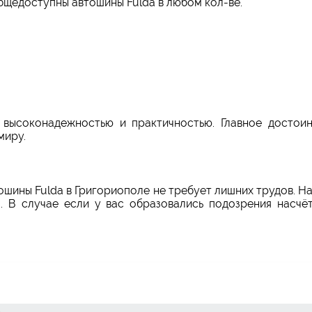
бщедоступны автошины Fulda в любом кол-ве.
 высоконадежностью и практичностью. Главное достоин
миру.
тошины Fulda в Григориополе не требует лишних трудов. Н
. В случае если у вас образовались подозрения насчё