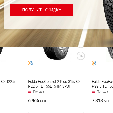
ПОЛУЧИТЬ СКИДКУ
/80 R22.5
Fulda EcoControl 2 Plus 315/80
Fulda EcoFor
R22.5 TL 156L154M 3PSF
R22.5 TL 1
Польша
Польша
6 965
7 313
MDL
MDL