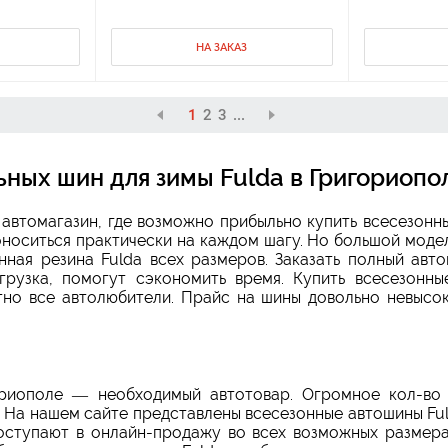
НА ЗАКАЗ
1
2
3
...
ных шин для зимы Fulda в Григориопо
автомагазин, где возможно прибыльно купить всесезон
оноситься практически на каждом шагу. Но большой моде
ная резина Fulda всех размеров. Заказать полный авто
грузка, помогут сэкономить время. Купить всесезонны
тно все автолюбители. Прайс на шины довольно невысок
ориополе — необходимый автотовар. Огромное кол-во 
На нашем сайте представлены всесезонные автошины Ful
поступают в онлайн-продажу во всех возможных размера