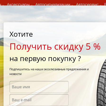
ы
Аксессуары
Автосигнализации
Автосервис
60 066 000
+373 60 608 000
ьный шиномонтаж 24/7
Автосервис в кишиневе
осуточно по всем
(Пн-Пт) с 9:00 - 19:00
нам)
(Сб) 09:00-19:00
Strada Calea Basarabiei 44
Хотите
Получить скидку 5 %
на первую покупку ?
поле
/
е шины Fulda
Подпишитесь на наши эксклюзивные предложения и
новости
ле