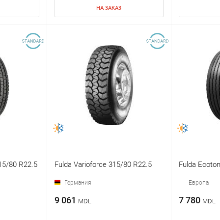
НА ЗАКАЗ
315/80 R22.5
Fulda Varioforce 315/80 R22.5
Fulda Ecoto
Германия
Европа
9 061
7 780
MDL
MDL