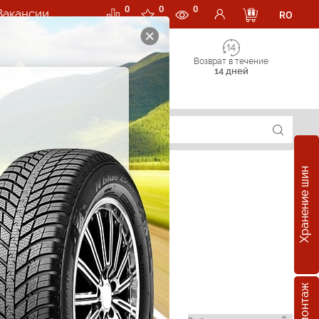
0
0
0
Вакансии
RO
Возврат в течение
14 дней
Хранение шин
 в