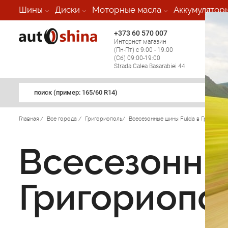
Шины
Диски
Моторные масла
Аккумулятор
+373 60 570 007
+373 
Интернет магазин
Мобил
(Пн-Пт) с 9:00 - 19:00
(кругл
(Сб) 09:00-19:00
регио
Strada Calea Basarabiei 44
поиск (примеp: 165/60 R14)
Главная
/
Все города
/
Григориополь
/
Всесезонные шины Fulda в Григорио
Всесезонны
Григориопо