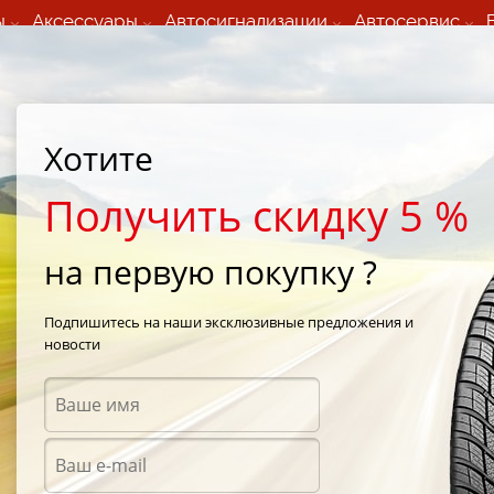
ы
Аксессуары
Автосигнализации
Автосервис
60 066 000
+373 60 608 000
ьный шиномонтаж 24/7
Автосервис в кишиневе
осуточно по всем
(Пн-Пт) с 9:00 - 19:00
нам)
(Сб) 09:00-19:00
Strada Calea Basarabiei 44
Хотите
Получить скидку 5 %
на первую покупку ?
е шины Feder
Подпишитесь на наши эксклюзивные предложения и
новости