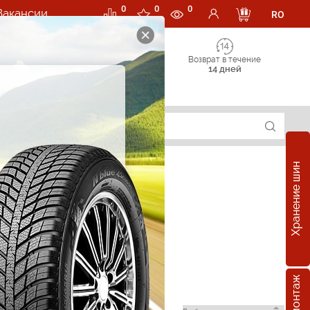
0
0
0
Вакансии
RO
Возврат в течение
14 дней
Хранение шин
al в