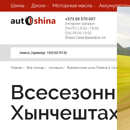
Шины
Диски
Моторные масла
Аккумулятор
+373 60 570 007
+373 
Интернет магазин
Мобил
(Пн-Пт) с 9:00 - 19:00
(кругл
(Сб) 09:00-19:00
регио
Strada Calea Basarabiei 44
поиск (примеp: 165/60 R14)
Главная
/
Все города
/
Хынчешты
/
Всесезонные шины Federal в Хынчештах
/
Всесезонны
Хынчештах