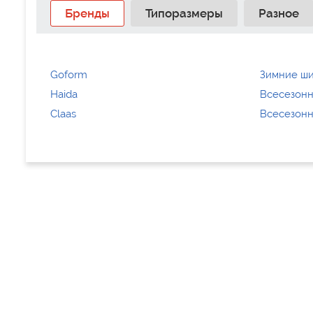
Бренды
Типоразмеры
Разное
Goform
Зимние ш
Haida
Всесезонн
Claas
Всесезонн