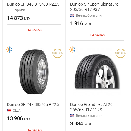
Dunlop SP 346 315/80 R22,5
Dunlop SP Sport Signature
205/50 R17 93V
Европа
Великобритания
14 873
MDL
1 916
MDL
НА ЗАКАЗ
НА ЗАКАЗ
Dunlop SP 247 385/65 R22.5
Dunlop Grandtrek AT20
265/65 R17 112S
США
Великобритания
13 906
MDL
3 984
MDL
НА ЗАКАЗ