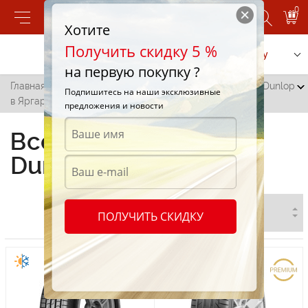
0
Хотите
Получить скидку 5 %
Позвонить
Заказать услугу
на первую покупку ?
Главная
/
Все города
/
Ларга
/
Всесезонные шины Dunlop
Подпишитесь на наши эксклюзивные
в Яргаре
предложения и новости
Всесезонные шины
Dunlop в Яргаре
ПОЛУЧИТЬ СКИДКУ