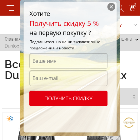
0
Хотите
Получить скидку 5 %
Позвонить
Заказать услугу
на первую покупку ?
Главная
/
Все города
/
Маркулешты
/
Всесезонные шины
Подпишитесь на наши эксклюзивные
Dunlop в Маркулештах
предложения и новости
Всесезонные шины
Dunlop в Маркулештах
ПОЛУЧИТЬ СКИДКУ