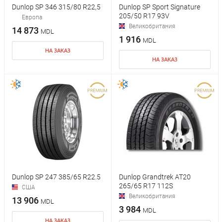
Dunlop SP 346 315/80 R22,5
Dunlop SP Sport Signature
205/50 R17 93V
Европа
Великобритания
14 873
MDL
1 916
MDL
НА ЗАКАЗ
НА ЗАКАЗ
Dunlop SP 247 385/65 R22.5
Dunlop Grandtrek AT20
265/65 R17 112S
США
Великобритания
13 906
MDL
3 984
MDL
НА ЗАКАЗ