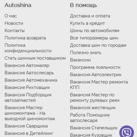
Autoshina
В помощь
О нас
Доставка и оплата
Новости
Купить в кредит
Контакты
Шины по автомобилям
Политика возврата
Все типоразмеры шин
Политика
Доставка шин по городам
конфиденциальности
Полезно знать
Стать шинным поставщиком
Вакансии
Вакансия Автомаляр
Программа лояльности
Вакансия Автослесарь
Вакансия Автоэлектрик
Вакансия Автомеханика
Вакансия Мастер ремонта
Вакансия Рихтовщик
КПП
Вакансия Подборщик
Вакансия Мастер по
автозапчастей
ремонту рулевых реек
Вакансия Мастер
Вакансия жестянщик
шиномонтажа - На
Работа Помощник
выездной шиномонтаж
автослесаря
Вакансия Сварщика
Вакансия Стапельщик
Вакансия в Детейлинг
Вакансия Кузовщик