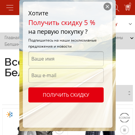
0
Хотите
Получить скидку 5 %
Позвонить
Заказать услугу
на первую покупку ?
Главная
/
Все города
/
Сынжерея
/
Всесезонные шины
Подпишитесь на наши эксклюзивные
Белшина в Сынжере
предложения и новости
Всесезонные шины
Белшина в Сынжере
ПОЛУЧИТЬ СКИДКУ