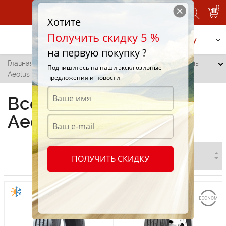
0
Хотите
Получить скидку 5 %
Позвонить
Заказать услугу
на первую покупку ?
Главная
/
Все города
/
Каинары
/
Всесезонные шины
Подпишитесь на наши эксклюзивные
Aeolus в Каинарах
предложения и новости
Всесезонные шины
Aeolus в Каинарах
ПОЛУЧИТЬ СКИДКУ