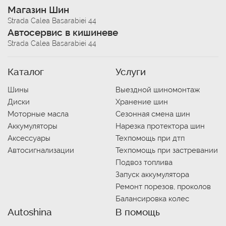
Магазин Шин
Strada Calea Basarabiei 44
Автосервис в кишиневе
Strada Calea Basarabiei 44
Каталог
Услуги
Шины
Выездной шиномонтаж
Диски
Хранение шин
Моторные масла
Сезонная смена шин
Аккумуляторы
Нарезка протектора шин
Аксессуары
Техпомощь при дтп
Автосигнализации
Техпомощь при застревании
Подвоз топлива
Запуск аккумулятора
Ремонт порезов, проколов
Балансировка колес
Autoshina
В помощь