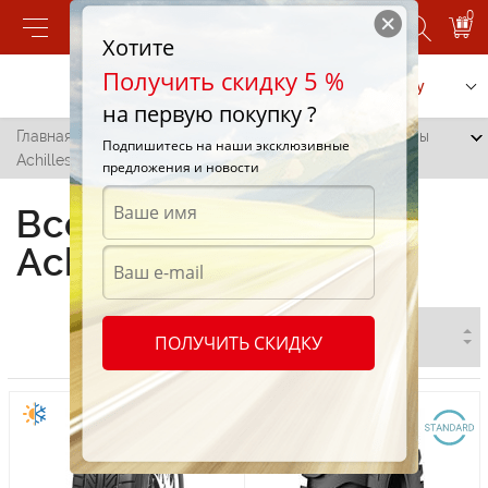
0
Хотите
Получить скидку 5 %
Позвонить
Заказать услугу
на первую покупку ?
Главная
/
Все города
/
Быковец
/
Всесезонные шины
Подпишитесь на наши эксклюзивные
Achilles в Быковце
предложения и новости
Всесезонные шины
Achilles в Быковце
ПОЛУЧИТЬ СКИДКУ