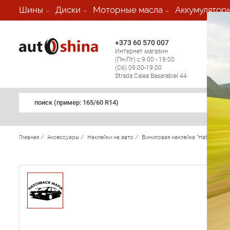
-
Шины
Диски
Моторные масла
Аккумулятор
+373 60 570 007
+373 
Интернет магазин
Мобил
(Пн-Пт) с 9:00 - 19:00
(кругл
(Сб) 09:00-19:00
регио
Strada Calea Basarabiei 44
поиск (примеp: 165/60 R14)
Главная
/
Аксессуары
/
Наклейки на авто
/
Виниловая наклейка "Hatchback 