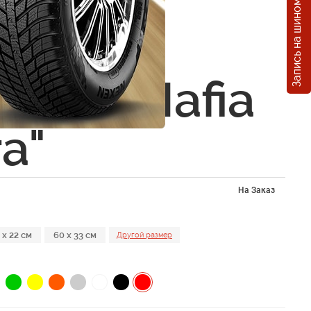
Запись на шиномонтаж
овая
йка
hback Mafia
a"
На Заказ
 x 22 см
60 x 33 см
Другой размер