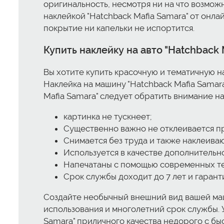
оригинальность, несмотря ни на что возможно
наклейкой "Hatchback Mafia Samara" от онл
покрытие ни капельки не испортится.
Купить наклейку на авто "Hatchback 
Вы хотите купить красочную и тематичную н
Наклейка на машину "Hatchback Mafia Samar
Mafia Samara" следует обратить внимание н
картинка не тускнеет;
Существенно важно не отклеивается пр
Снимается без труда и также наклеиваю
Используется в качестве дополнительн
Напечатаны с помощью современных те
Срок службы доходит до 7 лет и гарант
Создайте необычный внешний вид вашей маш
использования и многолетний срок службы. У
Samara" приличного качества недорого с бы