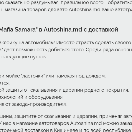
 сказать не раздумывая, правильнее всего - обратиться 
айн магазина товаров для авто Autoshina.md ваше автот
Mafia Samara" в Autoshina.md с доставкой
аклейку на автомобиль? Имеете страсть сделать своего
a" дает возможность добиться этого. Среди ряда основ
а следующие пункты:
и мойке "ласточки" или намокая под дождем;
тся;
ой защиты от скалывания и царапин родного покрытия;
хнологий и оборудования;
ия от завода-производителя.
ины, защитите от скалывания и царапин, применяя авт
 нас в магазине автотоваров Autoshina.md можно заказа
стренькой доставкой в Кишиневе и по всей республике.