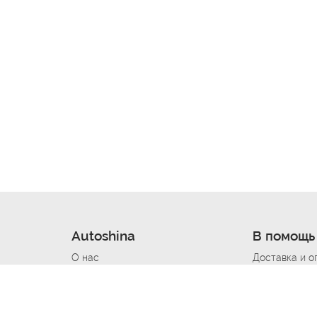
Autoshina
В помощь
О нас
Доставка и о
Новости
Купить в кре
Вакансии
Шины по авт
ин
Контакты
Все типораз