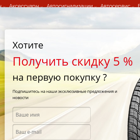
ы
Аксессуары
Автосигнализации
Автосервис
60 066 000
+373 60 608 000
ьный шиномонтаж 24/7
Автосервис в кишиневе
осуточно по всем
(Пн-Пт) с 9:00 - 19:00
Хотите
нам)
(Сб) 09:00-19:00
Strada Calea Basarabiei 44
Получить скидку 5 %
на первую покупку ?
Mafia Samara"
Подпишитесь на наши эксклюзивные предложения и
новости
Аксес