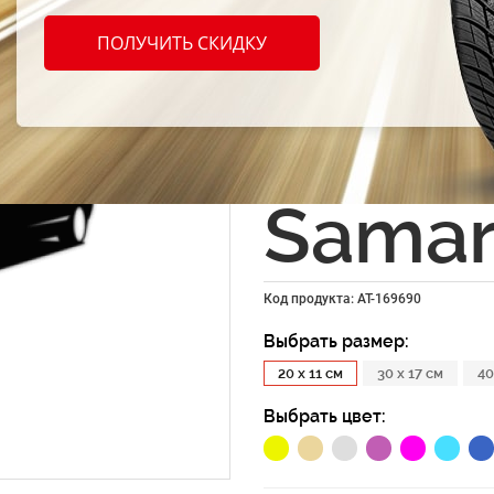
Винил
ПОЛУЧИТЬ СКИДКУ
накле
"Hatc
Samar
Код продукта: AT-169690
Выбрать размер:
20 x 11 см
30 x 17 см
40
Выбрать цвет: