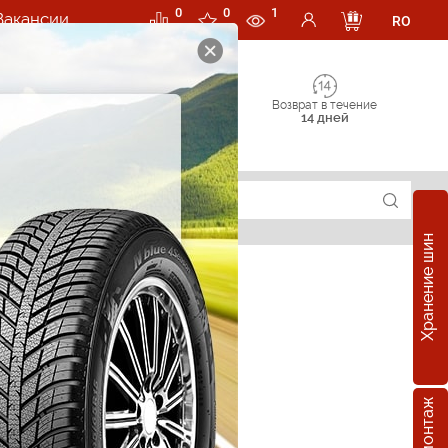
0
0
1
Вакансии
RO
Возврат в течение
14 дней
Хранение шин
суары