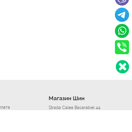
Магазин Шин
плата
Strada Calea Basarabiei 44
дит
Автосервис в кишиневе
омобилям
меры шин
Strada Calea Basarabiei 44