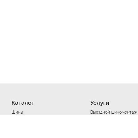
Каталог
Услуги
Шины
Выездной шиномонтаж
Диски
Хранение шин
Моторные масла
Сезонная смена шин
Аккумуляторы
Нарезка протектора ш