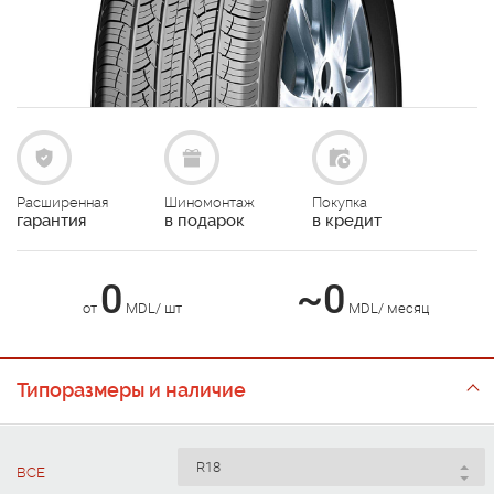
Расширенная
Шиномонтаж
Покупка
гарантия
в подарок
в кредит
0
~0
от
MDL/ шт
MDL/ месяц
Типоразмеры и наличие
ВСЕ