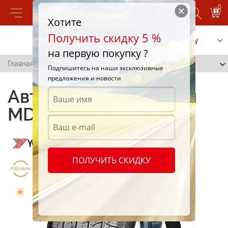
0
Хотите
Получить скидку 5 %
Позвонить
Заказать услугу
на первую покупку ?
Главная
/
V801
Подпишитесь на наши эксклюзивные
предложения и новости
Автомобильные шины
MD
ПОЛУЧИТЬ СКИДКУ