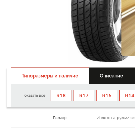
Типоразмеры и наличие
Описание
R18
R17
R16
R14
Показать все
Размер
Индекс нагрузки/ с