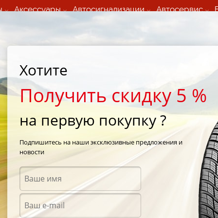
ы
Аксессуары
Автосигнализации
Автосервис
60 066 000
+373 60 608 000
ьный шиномонтаж 24/7
Автосервис в кишиневе
осуточно по всем
(Пн-Пт) с 9:00 - 19:00
нам)
(Сб) 09:00-19:00
Strada Calea Basarabiei 44
Хотите
Получить скидку 5 %
на первую покупку ?
d
Подпишитесь на наши эксклюзивные предложения и
новости