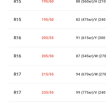
R15
195/60
88 (560кг)/H (210
R15
195/50
82 (475кг)/V (240
R16
205/55
91 (615кг)/Y (300
R16
205/50
87 (545кг)/W (270
R17
215/55
94 (670кг)/W (270
R17
235/55
99 (775кг)/V (240