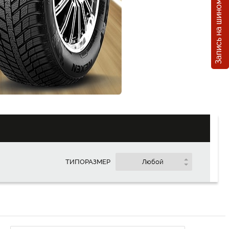
Запись на шиномонтаж
Покупка
в кредит
107
MDL/ месяц
ТИПОРАЗМЕР