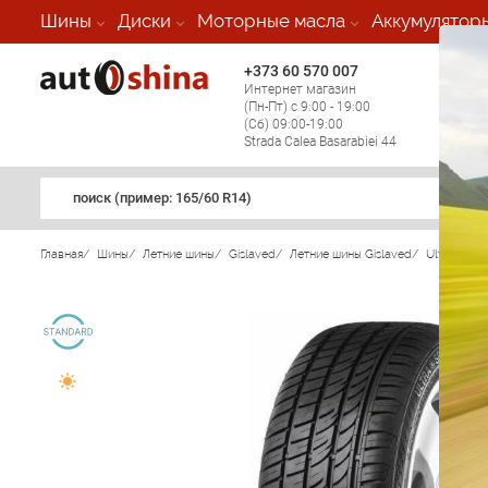
Шины
Диски
Моторные масла
Аккумулятор
+373 60 570 007
+373 
Интернет магазин
Мобил
(Пн-Пт) с 9:00 - 19:00
(кругл
(Сб) 09:00-19:00
регио
Strada Calea Basarabiei 44
поиск (примеp: 165/60 R14)
Главная
/
Шины
/
Летние шины
/
Gislaved
/
Летние шины Gislaved
/
Ultra Spee