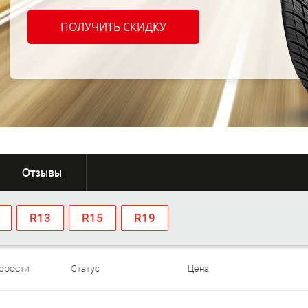
Расширенная
Шиномонтаж
гарантия
в подарок
ПОЛУЧИТЬ СКИДКУ
1 016
~
От:
MDL/шт
Отзывы
R13
R15
R19
корости
Статус
Цена