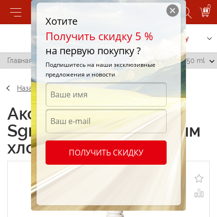
0
Хотите
Получить скидку 5 %
Позвонить
Заказать услугу
на первую покупку ?
Главная
/
Ultra Sgrassatore с активным хлором Dilan 750 ml
Подпишитесь на наши эксклюзивные
предложения и новости
Назад
Аксессуары Ultra
Sgrassatore с активным
хлором Dilan 750 ml
ПОЛУЧИТЬ СКИДКУ