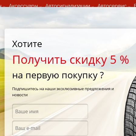
ы
Аксессуары
Автосигнализации
Автосервис
60 066 000
+373 60 608 000
ьный шиномонтаж 24/7
Автосервис в кишиневе
осуточно по всем
(Пн-Пт) с 9:00 - 19:00
Хотите
нам)
(Сб) 09:00-19:00
Strada Calea Basarabiei 44
Получить скидку 5 %
на первую покупку ?
сло Pilots ТЭП-15 10л
Подпишитесь на наши эксклюзивные предложения и
новости
Мотор