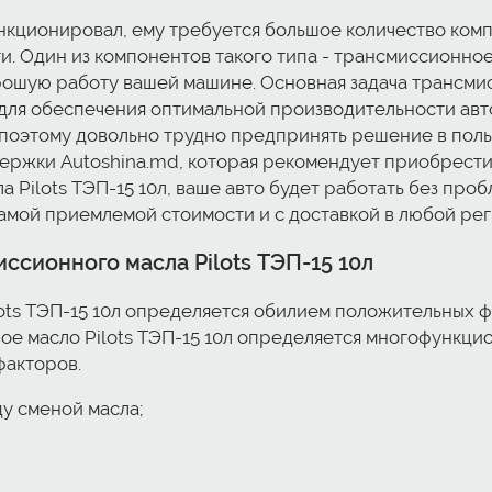
нкционировал, ему требуется большое количество ком
. Один из компонентов такого типа - трансмиссионно
орошую работу вашей машине. Основная задача трансмис
для обеспечения оптимальной производительности авт
поэтому довольно трудно предпринять решение в польз
ержки Autoshina.md, которая рекомендует приобрести 
а Pilots ТЭП-15 10л, ваше авто будет работать без про
о самой приемлемой стоимости и с доставкой в любой р
ссионного масла Pilots ТЭП-15 10л
ots ТЭП-15 10л определяется обилием положительных 
 масло Pilots ТЭП-15 10л определяется многофункциона
факторов.
у сменой масла;