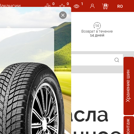
0
0
1
Вакансии
RO
Возврат в течение
14 дней
Хранение шин
ные масла