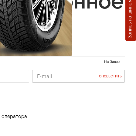
Запись на шиномонтаж
миссионное
Pilots
5 10л
На Заказ
ОПОВЕСТИТЬ
у оператора