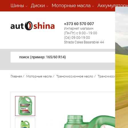
-
Шины
Диски
Моторные масла
Аккумулятор
+373 60 570 007
+373 
Интернет магазин
Мобил
(Пн-Пт) с 9:00 - 19:00
(кругл
(Сб) 09:00-19:00
регио
Strada Calea Basarabiei 44
поиск (примеp: 165/60 R14)
Главная
/
Моторные масла
/
Трансмиссионное масло
/
Трансмиссионное ма