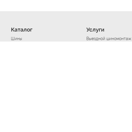
Каталог
Услуги
Шины
Выездной шиномонтаж
Диски
Хранение шин
Моторные масла
Сезонная смена шин
Аккумуляторы
Нарезка протектора ш
Аксессуары
Техпомощь при дтп
Автосигнализации
Техпомощь при застре
Подвоз топлива
Запуск аккумулятора
Ремонт порезов, проко
Балансировка колес