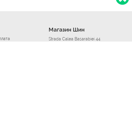
Магазин Шин
плата
Strada Calea Basarabiei 44
дит
Автосервис в кишиневе
омобилям
меры шин
Strada Calea Basarabiei 44
 по городам
ь
ояльности
Приложение Autoshina в твоем телефоне
дборщик автозапчастей
стер шиномонтажа -
 шиномонтаж
арщика
етейлинг центре
апельщик
зовщик
овик