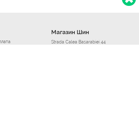
Магазин Шин
плата
Strada Calea Basarabiei 44
дит
Автосервис в кишиневе
омобилям
меры шин
Strada Calea Basarabiei 44
 по городам
ь
ояльности
Приложение Autoshina в твоем телефоне
дборщик автозапчастей
стер шиномонтажа -
 шиномонтаж
арщика
етейлинг центре
апельщик
зовщик
овик