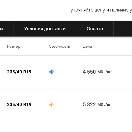
уточняйте цену и наличие 
вы
Условия доставки
Оплата
Размер
Сезонность
Цена
4 550
235/40 R19
MDL/шт
5 322
235/40 R19
MDL/шт