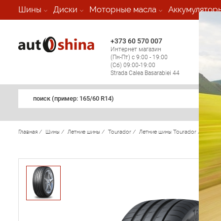
-
Шины
Диски
Моторные масла
Аккумулятор
+373 60 570 007
+373 
Интернет магазин
Мобил
(Пн-Пт) с 9:00 - 19:00
(кругл
(Сб) 09:00-19:00
регио
Strada Calea Basarabiei 44
поиск (примеp: 165/60 R14)
Главная
/
Шины
/
Летние шины
/
Tourador
/
Летние шины Tourador
/
X SPE