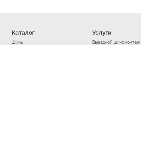
Каталог
Услуги
Шины
Выездной шиномонтаж
Диски
Хранение шин
Моторные масла
Сезонная смена шин
Аккумуляторы
Нарезка протектора ш
Аксессуары
Техпомощь при дтп
Автосигнализации
Техпомощь при застре
Подвоз топлива
Запуск аккумулятора
Ремонт порезов, проко
Балансировка колес