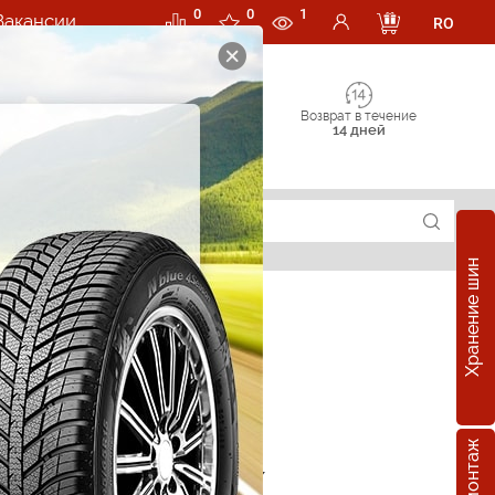
0
0
1
Вакансии
RO
Возврат в течение
14 дней
Хранение шин
е шины