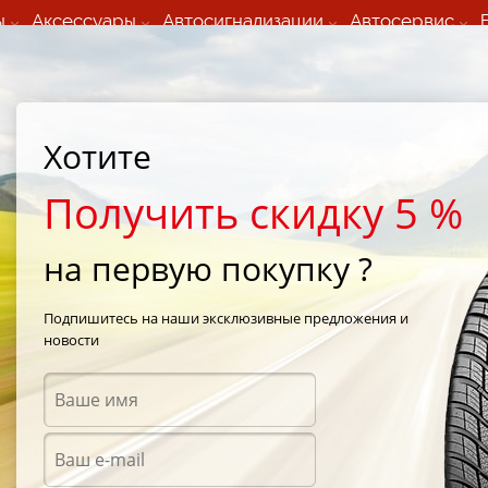
ы
Аксессуары
Автосигнализации
Автосервис
60 066 000
+373 60 608 000
ьный шиномонтаж 24/7
Автосервис в кишиневе
осуточно по всем
(Пн-Пт) с 9:00 - 19:00
Хотите
нам)
(Сб) 09:00-19:00
Strada Calea Basarabiei 44
Получить скидку 5 %
на первую покупку ?
ED TU1
/
TOURADOR X SPEED TU1 235/40 R19 96Y
Подпишитесь на наши эксклюзивные предложения и
новости
Летни