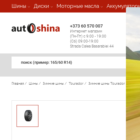
-
Шины
Диски
Моторные масла
Аккумулятор
+373 60 570 007
+373 
Интернет магазин
Мобил
(Пн-Пт) с 9:00 - 19:00
(кругл
(Сб) 09:00-19:00
регио
Strada Calea Basarabiei 44
поиск (примеp: 165/60 R14)
Главная
/
Шины
/
Зимние шины
/
Tourador
/
Зимние шины Tourador
/
Winte