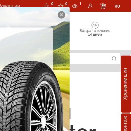
0
0
1
Вакансии
RO
Возврат в течение
14 дней
Хранение шин
е шины