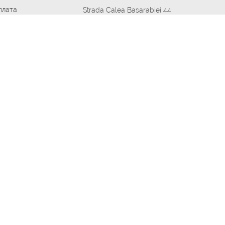
плата
Strada Calea Basarabiei 44
дит
Автосервис в кишиневе
омобилям
меры шин
Strada Calea Basarabiei 44
 по городам
ь
ояльности
Приложение Autoshina в твоем телефоне
дборщик автозапчастей
стер шиномонтажа -
 шиномонтаж
арщика
етейлинг центре
апельщик
зовщик
овик