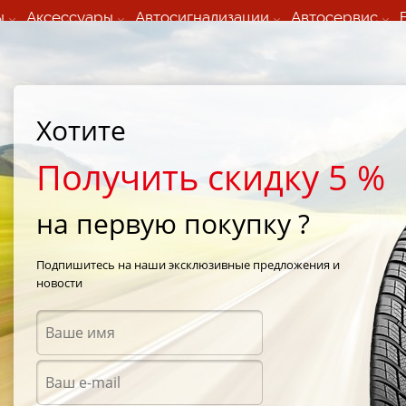
ы
Аксессуары
Автосигнализации
Автосервис
60 066 000
+373 60 608 000
ьный шиномонтаж 24/7
Автосервис в кишиневе
осуточно по всем
(Пн-Пт) с 9:00 - 19:00
Хотите
нам)
(Сб) 09:00-19:00
Strada Calea Basarabiei 44
Получить скидку 5 %
на первую покупку ?
r Pro TSU1
/
Tourador Winter Pro TSU1 275/40 R19 105V
Подпишитесь на наши эксклюзивные предложения и
новости
Зимни