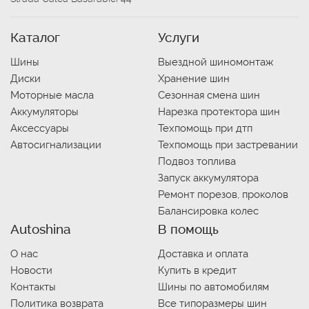
Каталог
Услуги
Шины
Выездной шиномонтаж
Диски
Хранение шин
Моторные масла
Сезонная смена шин
Аккумуляторы
Нарезка протектора шин
Аксессуары
Техпомощь при дтп
Автосигнализации
Техпомощь при застревании
Подвоз топлива
Запуск аккумулятора
Ремонт порезов, проколов
Балансировка колес
Autoshina
В помощь
О нас
Доставка и оплата
Новости
Купить в кредит
Контакты
Шины по автомобилям
Политика возврата
Все типоразмеры шин