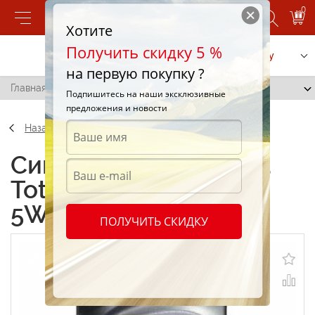
0
Хотите
Получить скидку 5 %
Позвонить
Заказать услугу
на первую покупку ?
Главная
/
Total Quartz Ineo MC3 5W-30 1L
Подпишитесь на наши эксклюзивные
предложения и новости
Назад
Синтетические масла
Total Quartz Ineo MC3
5W-30 1L
ПОЛУЧИТЬ СКИДКУ