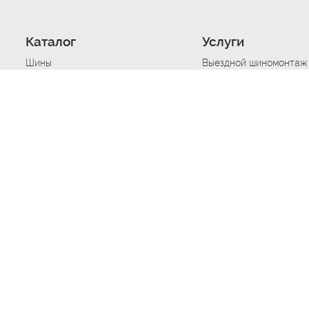
Каталог
Услуги
Шины
Выездной шиномонтаж
Диски
Хранение шин
Моторные масла
Сезонная смена шин
Аккумуляторы
Нарезка протектора ш
Аксессуары
Техпомощь при дтп
Автосигнализации
Техпомощь при застре
Подвоз топлива
Запуск аккумулятора
Ремонт порезов, проко
Балансировка колес