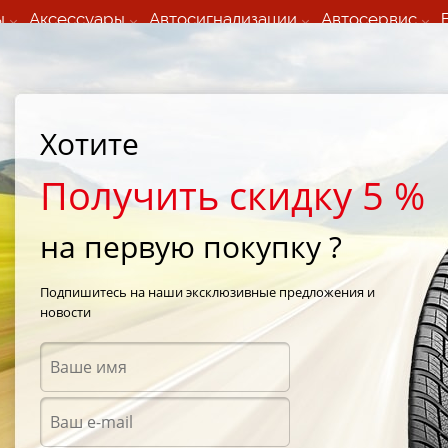
ы
Аксессуары
Автосигнализации
Автосервис
60 066 000
+373 60 608 000
ьный шиномонтаж 24/7
Автосервис в кишиневе
осуточно по всем
(Пн-Пт) с 9:00 - 19:00
Хотите
нам)
(Сб) 09:00-19:00
Strada Calea Basarabiei 44
Получить скидку 5 %
на первую покупку ?
TORQUE TQHT701 265/70 R16
Подпишитесь на наши эксклюзивные предложения и
новости
Летни