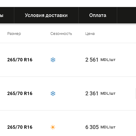
вы
Условия доставки
Оплата
Размер
Сезонность
Цена
2 561
265/70 R16
MDL/шт
2 361
265/70 R16
MDL/шт
6 305
265/70 R16
MDL/шт