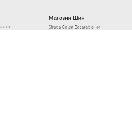
Магазин Шин
плата
Strada Calea Basarabiei 44
дит
Автосервис в кишиневе
омобилям
меры шин
Strada Calea Basarabiei 44
 по городам
ь
ояльности
Приложение Autoshina в твоем телефоне
дборщик автозапчастей
стер шиномонтажа -
 шиномонтаж
арщика
етейлинг центре
апельщик
зовщик
овик