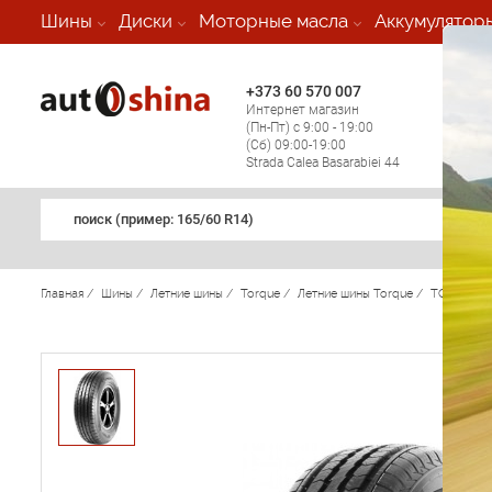
-
Шины
Диски
Моторные масла
Аккумулятор
+373 60 570 007
+373 
Интернет магазин
Мобил
(Пн-Пт) с 9:00 - 19:00
(кругл
(Сб) 09:00-19:00
регио
Strada Calea Basarabiei 44
поиск (примеp: 165/60 R14)
Главная
/
Шины
/
Летние шины
/
Torque
/
Летние шины Torque
/
TQHT701
/