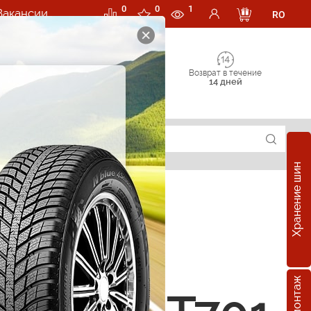
0
0
1
Вакансии
RO
Возврат в течение
14 дней
Хранение шин
е шины