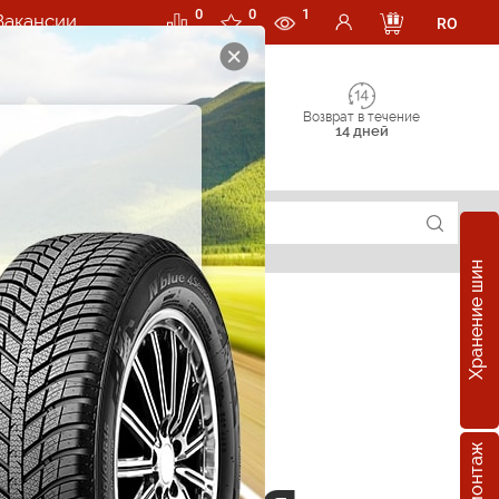
0
0
1
Вакансии
RO
Возврат в течение
14 дней
Хранение шин
суары