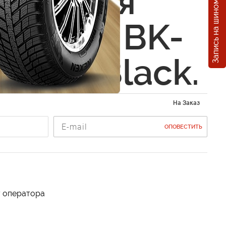
Запись на шиномонтаж
овочная
а ZACA BK-
м.*3м Black.
На Заказ
ОПОВЕСТИТЬ
у оператора