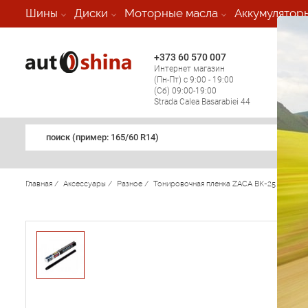
-
Шины
Диски
Моторные масла
Аккумулятор
+373 60 570 007
+373 
Интернет магазин
Мобил
(Пн-Пт) с 9:00 - 19:00
(кругл
(Сб) 09:00-19:00
регио
Strada Calea Basarabiei 44
поиск (примеp: 165/60 R14)
Главная
/
Аксессуары
/
Разное
/
Тонировочная пленка ZACA BK-25 50см.*3м 