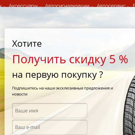
ы
Аксессуары
Автосигнализации
Автосервис
60 066 000
+373 60 608 000
ьный шиномонтаж 24/7
Автосервис в кишиневе
осуточно по всем
(Пн-Пт) с 9:00 - 19:00
Хотите
нам)
(Сб) 09:00-19:00
Strada Calea Basarabiei 44
Получить скидку 5 %
на первую покупку ?
Black.
Подпишитесь на наши эксклюзивные предложения и
новости
Аксес