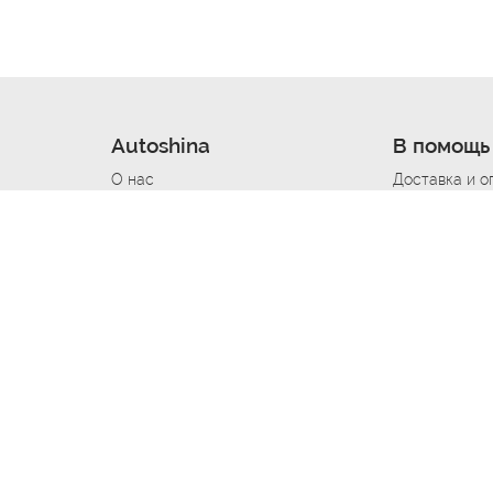
Autoshina
В помощь
О нас
Доставка и о
Новости
Купить в кре
Вакансии
Шины по авт
ин
Контакты
Все типораз
Политика возврата
Доставка шин
вании
Политика конфиденциальности
Полезно знат
Стать шинным поставщиком
Программа л
Вакансия Автомаляр
Вакансия По
лов
Вакансия Автослесарь
Вакансия Ма
На выездной
Вакансия Автомеханика
Вакансия Св
Вакансия Рихтовщик
Вакансия в Д
Вакансия Автоэлектрик
Вакансия Ст
Вакансия Мастер ремонта КПП
Вакансия Ку