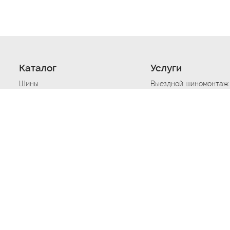
Каталог
Услуги
Шины
Выездной шиномонтаж
Диски
Хранение шин
Моторные масла
Сезонная смена шин
Аккумуляторы
Нарезка протектора ш
Аксессуары
Техпомощь при дтп
Автосигнализации
Техпомощь при застре
Подвоз топлива
Запуск аккумулятора
Ремонт порезов, проко
Балансировка колес