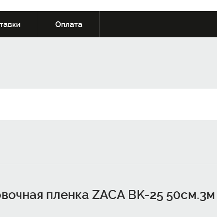
тавки
Оплата
вочная пленка ZACA BK-25 50см.
3м