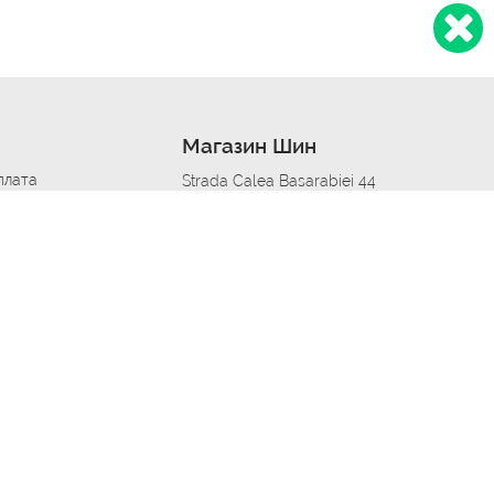
Магазин Шин
плата
Strada Calea Basarabiei 44
дит
Автосервис в кишиневе
омобилям
меры шин
Strada Calea Basarabiei 44
 по городам
ь
ояльности
Приложение Autoshina в твоем телефоне
дборщик автозапчастей
стер шиномонтажа -
 шиномонтаж
арщика
етейлинг центре
апельщик
зовщик