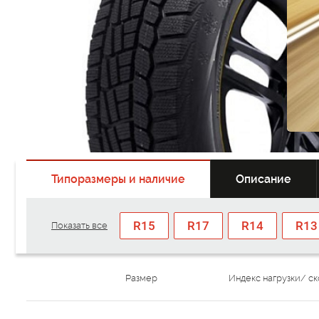
Типоразмеры и наличие
Описание
R15
R17
R14
R13
Показать все
Размер
Индекс нагрузки/ с