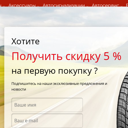
ы
Аксессуары
Автосигнализации
Автосервис
60 066 000
+373 60 608 000
ьный шиномонтаж 24/7
Автосервис в кишиневе
осуточно по всем
(Пн-Пт) с 9:00 - 19:00
нам)
(Сб) 09:00-19:00
Strada Calea Basarabiei 44
Хотите
Получить скидку 5 %
на первую покупку ?
co
Подпишитесь на наши эксклюзивные предложения и
новости