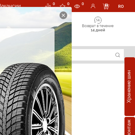
0
0
0
Вакансии
RO
Возврат в течение
14 дней
Хранение шин