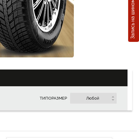
Запись на шиномонтаж
Покупка
в кредит
1
MDL/ месяц
ТИПОРАЗМЕР