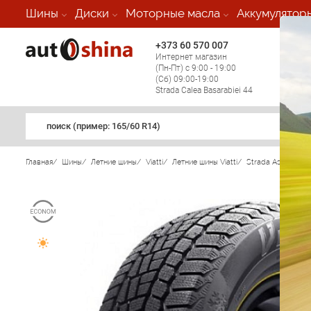
Шины
Диски
Моторные масла
Аккумулятор
+373 60 570 007
+373 
Интернет магазин
Мобил
(Пн-Пт) с 9:00 - 19:00
(кругл
(Сб) 09:00-19:00
регио
Strada Calea Basarabiei 44
поиск (примеp: 165/60 R14)
Главная
/
Шины
/
Летние шины
/
Viatti
/
Летние шины Viatti
/
Strada Asimmetri