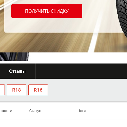
Расширенная
Шиномонтаж
гарантия
в подарок
ПОЛУЧИТЬ СКИДКУ
677
~7
От:
MDL/шт
Отзывы
R18
R16
корости
Статус
Цена