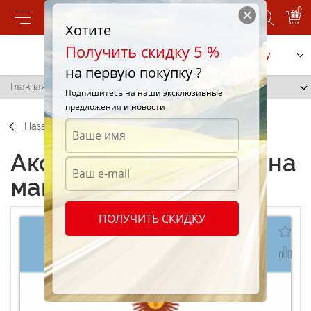
0
Хотите
Получить скидку 5 %
Позвонить
Заказать услугу
на первую покупку ?
Главная
/
Стикеры на машину "Аргентина"
Подпишитесь на наши эксклюзивные
предложения и новости
Назад
Аксессуары Стикеры на
машину "Аргентина"
ПОЛУЧИТЬ СКИДКУ