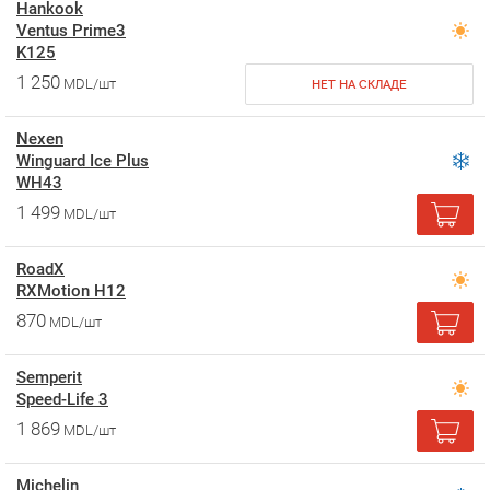
Hankook
Ventus Prime3
K125
1 250
MDL/шт
НЕТ НА СКЛАДЕ
Nexen
Winguard Ice Plus
WH43
1 499
MDL/шт
RoadX
RXMotion H12
870
MDL/шт
Semperit
Speed-Life 3
1 869
MDL/шт
Michelin