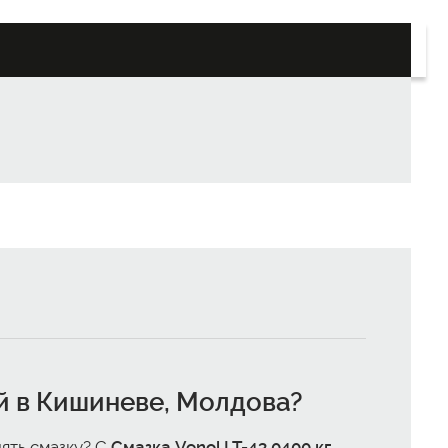
ой в Кишиневе, Молдова
?
ять смазку? С
Смазка Venol LT-43 0400 кг