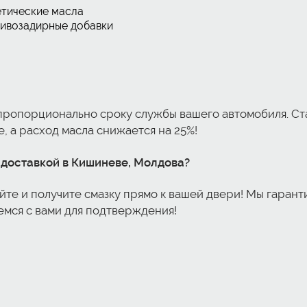
етические масла
тивозадирные добавки
ропорционально сроку службы вашего автомобиля. Ста
, а расход масла снижается на 25%!
 с доставкой в Кишиневе, Молдова
?
айте и получите смазку прямо к вашей двери! Мы гаран
жемся с вами для подтверждения!