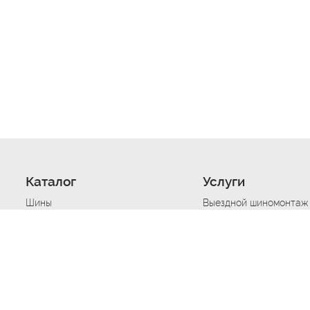
Каталог
Услуги
Шины
Выездной шиномонтаж
Диски
Хранение шин
Моторные масла
Сезонная смена шин
Аккумуляторы
Нарезка протектора ш
Аксессуары
Техпомощь при дтп
Автосигнализации
Техпомощь при застре
Подвоз топлива
Запуск аккумулятора