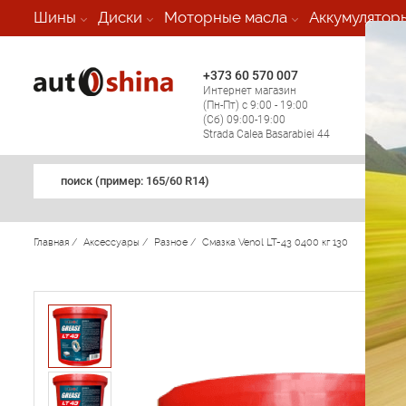
-
Шины
Диски
Моторные масла
Аккумулятор
+373 60 570 007
+373 
Интернет магазин
Мобил
(Пн-Пт) с 9:00 - 19:00
(кругл
(Сб) 09:00-19:00
регио
Strada Calea Basarabiei 44
поиск (примеp: 165/60 R14)
Главная
/
Аксессуары
/
Разное
/
Смазка Venol LT-43 0400 кг 130