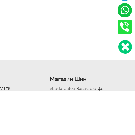
Магазин Шин
плата
Strada Calea Basarabiei 44
дит
Автосервис в кишиневе
омобилям
меры шин
Strada Calea Basarabiei 44
 по городам
ь
ояльности
Приложение Autoshina в твоем телефоне
дборщик автозапчастей