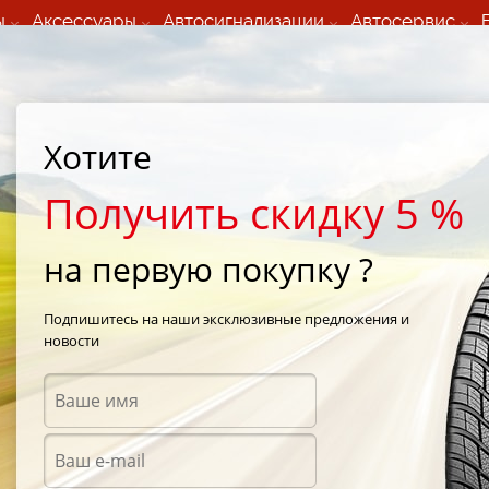
ы
Аксессуары
Автосигнализации
Автосервис
60 066 000
+373 60 608 000
ьный шиномонтаж 24/7
Автосервис в кишиневе
осуточно по всем
(Пн-Пт) с 9:00 - 19:00
Хотите
нам)
(Сб) 09:00-19:00
Strada Calea Basarabiei 44
Получить скидку 5 %
на первую покупку ?
Подпишитесь на наши эксклюзивные предложения и
новости
Аксес