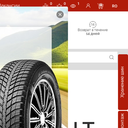
0
0
1
Вакансии
RO
Возврат в течение
14 дней
Хранение шин
суары