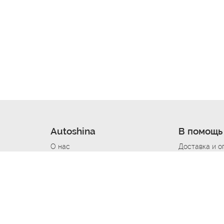
Autoshina
В помощь
О нас
Доставка и о
Новости
Купить в кре
Вакансии
Шины по авт
ин
Контакты
Все типораз
Политика возврата
Доставка шин
вании
Политика конфиденциальности
Полезно знат
Стать шинным поставщиком
Программа л
Вакансия Автомаляр
Вакансия По