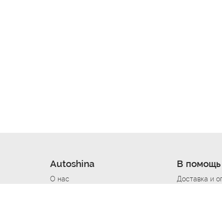
Autoshina
В помощь
О нас
Доставка и о
Новости
Купить в кре
Вакансии
Шины по авт
ин
Контакты
Все типораз