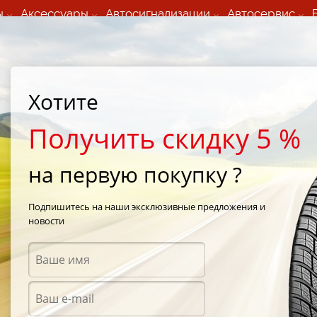
ы
Аксессуары
Автосигнализации
Автосервис
60 066 000
+373 60 608 000
ьный шиномонтаж 24/7
Автосервис в кишиневе
осуточно по всем
(Пн-Пт) с 9:00 - 19:00
Хотите
нам)
(Сб) 09:00-19:00
Strada Calea Basarabiei 44
Получить скидку 5 %
на первую покупку ?
 i*Pike RS2 W429
/
HANKOOK W429 225/45 R17 94T XL
Подпишитесь на наши эксклюзивные предложения и
новости
Зимни