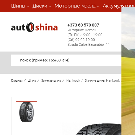
-
Шины
Диски
Моторные масла
Аккумулятор
+373 60 570 007
+373 
Интернет магазин
Мобил
(Пн-Пт) с 9:00 - 19:00
(кругл
(Сб) 09:00-19:00
регио
Strada Calea Basarabiei 44
поиск (примеp: 165/60 R14)
Главная
/
Шины
/
Зимние шины
/
Hankook
/
Зимние шины Hankook
/
Winter