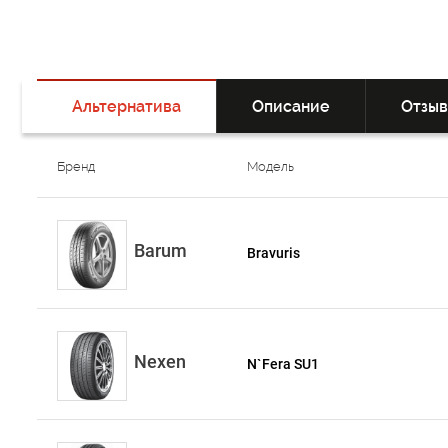
Альтернатива
Описание
Отзы
Бренд
Модель
Barum
Bravuris
Nexen
N`Fera SU1