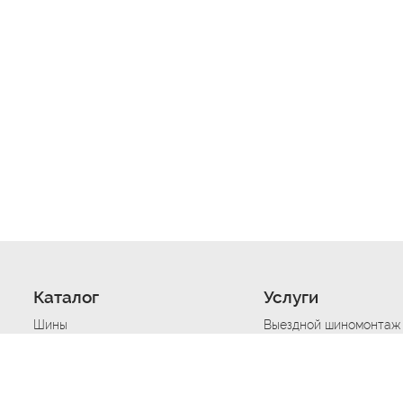
Каталог
Услуги
Шины
Выездной шиномонтаж
Диски
Хранение шин
Моторные масла
Сезонная смена шин
Аккумуляторы
Нарезка протектора ш