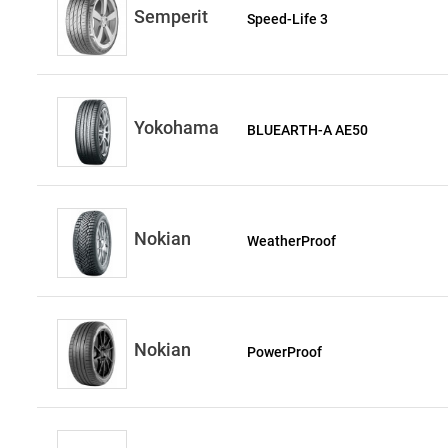
Semperit
Speed-Life 3
Yokohama
BLUEARTH-A AE50
Nokian
WeatherProof
Nokian
PowerProof