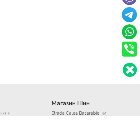
Магазин Шин
плата
Strada Calea Basarabiei 44
дит
Автосервис в кишиневе
омобилям
меры шин
Strada Calea Basarabiei 44