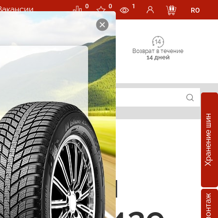
0
0
1
Вакансии
RO
Возврат в течение
14 дней
Хранение шин
е шины