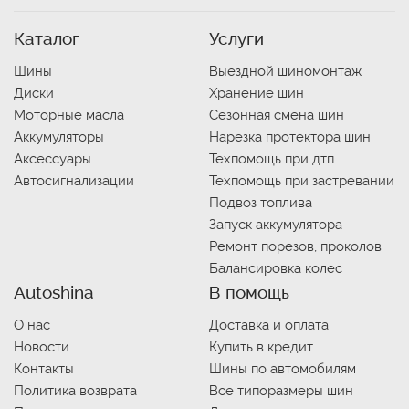
Каталог
Услуги
Шины
Выездной шиномонтаж
Диски
Хранение шин
Моторные масла
Сезонная смена шин
Аккумуляторы
Нарезка протектора шин
Аксессуары
Техпомощь при дтп
Автосигнализации
Техпомощь при застревании
Подвоз топлива
Запуск аккумулятора
Ремонт порезов, проколов
Балансировка колес
Autoshina
В помощь
О нас
Доставка и оплата
Новости
Купить в кредит
Контакты
Шины по автомобилям
Политика возврата
Все типоразмеры шин