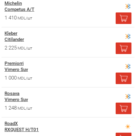
Michelin
Competus A/T
1 410
MDL/шт
Kleber
Citilander
2 225
MDL/шт
Premiorri
Vimero Suv
1 000
MDL/шт
Rosava
Vimero Suv
1 248
MDL/шт
RoadX
RXQUEST H/T01