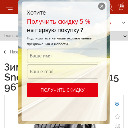
0
Хотите
Получить скидку 5 %
Позвонить
Заказать услугу
на первую покупку ?
Главная
/
Centara Snow Cutter 205/70 R15 96T
Подпишитесь на наши эксклюзивные
предложения и новости
Назад
Зимние шины Centara
Snow Cutter 205/70 R15
96T
ПОЛУЧИТЬ СКИДКУ