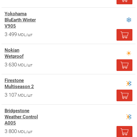
Yokohama
BluEarth Winter
V905
3 499
MDL/шт
Nokian
Wetproof
3 630
MDL/шт
Firestone
Multiseason 2
3 107
MDL/шт
Bridgestone
Weather Control
A005
3 800
MDL/шт