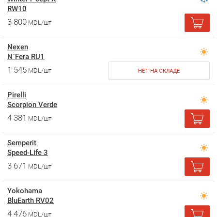
RW10
3 800
MDL/шт
Nexen
N`Fera RU1
1 545
MDL/шт
НЕТ НА СКЛАДЕ
Pirelli
Scorpion Verde
4 381
MDL/шт
Semperit
Speed-Life 3
3 671
MDL/шт
Yokohama
BluEarth RV02
4 476
MDL/шт