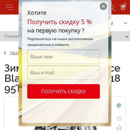
0
Хотите
Получить скидку 5 %
Позвонить
Заказать услугу
на первую покупку ?
Главная
/
Sailun Ice Blazer WST3 215/55 R18 95T
Подпишитесь на наши эксклюзивные
предложения и новости
Назад
Зимние шины Sailun Ice
Blazer WST3 215/55 R18
95T
ПОЛУЧИТЬ СКИДКУ