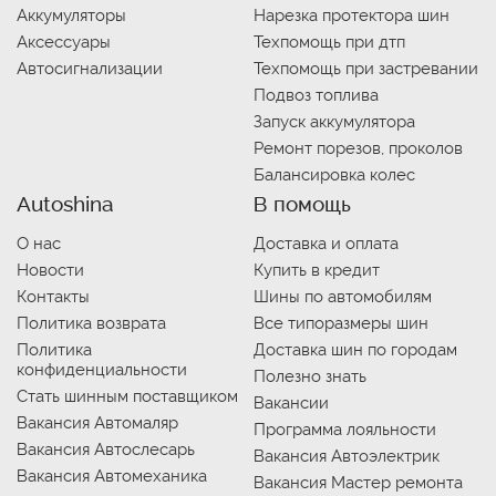
Аккумуляторы
Нарезка протектора шин
Аксессуары
Техпомощь при дтп
Автосигнализации
Техпомощь при застревании
Подвоз топлива
Запуск аккумулятора
Ремонт порезов, проколов
Балансировка колес
Autoshina
В помощь
О нас
Доставка и оплата
Новости
Купить в кредит
Контакты
Шины по автомобилям
Политика возврата
Все типоразмеры шин
Политика
Доставка шин по городам
конфиденциальности
Полезно знать
Стать шинным поставщиком
Вакансии
Вакансия Автомаляр
Программа лояльности
Вакансия Автослесарь
Вакансия Автоэлектрик
Вакансия Автомеханика
Вакансия Мастер ремонта