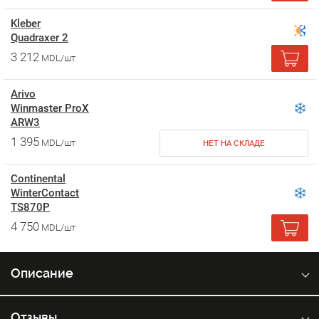
Kleber
Quadraxer 2
3 212
MDL/шт
Arivo
Winmaster ProX
ARW3
1 395
MDL/шт
НЕТ НА СКЛАДЕ
Continental
WinterContact
TS870P
4 750
MDL/шт
Описание
Отзывы